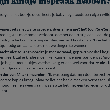
jn kindje inspraak hebben
s volgens het boekje doet, heeft je baby nog steeds een eigen wille
dwing hem niet het toch te eten
weigert iets nieuws te proeven:
oeding wat moeizamer verloopt, doe het dan rustig aan. Laat de
ychologische krachtmeting worden; vermijd teksten als "Doe het 
 tijd nodig om aan al deze nieuwe dingen te wennen!
acht niet te lang voordat je met normaal, geprakt voedsel begi
en geeft, zal je kindje moeilijker kunnen wennen aan de wat 'gro
niet t
s je begint met stukjes voedsel, zorg er dan wel voor dat ze
n kindje kan zich snel verslikken!
eder van Mila (8 maanden)
"Ik was bang dat mijn dochter zich z
 eerste hapjes kreeg. Maar ze liet het hapje met een verbaasde ui
 mond heen en weer gaan, waarna ze het met een tevreden blik d
ucht!