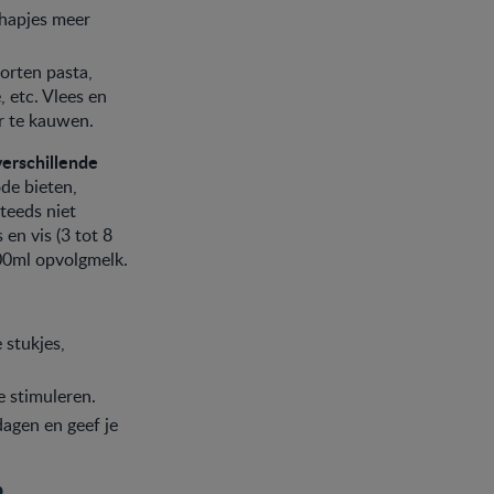
ehapjes meer
orten pasta,
, etc. Vlees en
er te kauwen.
verschillende
de bieten,
teeds niet
en vis (3 tot 8
00ml opvolgmelk.
 stukjes,
e stimuleren.
agen en geef je