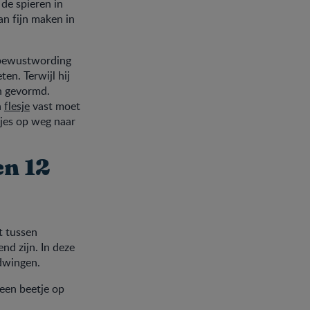
de spieren in
n fijn maken in
 bewustwording
ten. Terwijl hij
n gevormd.
n
flesje
vast moet
pjes op weg naar
en 12
lt tussen
nd zijn. In deze
 dwingen.
 een beetje op