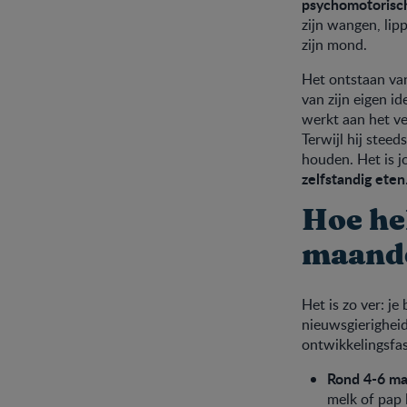
psychomotorisc
zijn wangen, lip
zijn mond.
Het ontstaan va
van zijn eigen ide
werkt aan het v
Terwijl hij steed
houden. Het is j
zelfstandig eten
Hoe hel
maande
Het is zo ver: je
nieuwsgierigheid
ontwikkelingsfas
Rond 4-6 m
melk of pap 