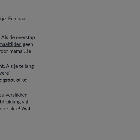
?
tje. Een paar
.
Als de overstap
maaltijden
geen
voor mama". Je
nt.
Als je te lang
vere'
e groot of te
ou verslikken
tdrukking vijf
oorslikte! Wat