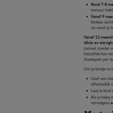
Rond 7-8 m
textuur heb
Vanaf 9 ma
blokjes zach
vis moet je 
Vanaf 12 maand
dikte en stevigh
tomaat zonder ve
hetzelfde kan ete
theelepels per 
Om je kindje te
Geef een dee
afhankelijk v
Laat je kind 
Als je baby 
a
vervolgens