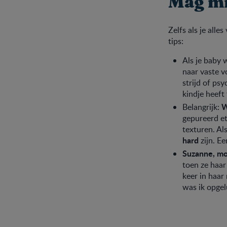
Mag mi
Zelfs als je alle
tips:
Als je baby 
naar vaste v
strijd of ps
kindje heeft
W
Belangrijk:
gepureerd et
texturen. Al
hard
zijn. Ee
Suzanne, mo
toen ze haar
keer in haar
was ik opgel