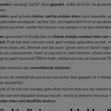
aanden
geprakt
: vervang "zacht" door
, zodat de fruit- en groent
ben.
anden
kleine, zachte stukjes eten
: geef je baby
zoals bepaalde so
tgekookte aardappel, zachte rijst, zachtgekookte fruit en groente
blijven pureren, omdat die textuur wat peziger is en dus moeilijk
en
kleine stukjes voedsel eten van 
: ga ervoor! Je kindje kan nu
eid.
Prak het eten met een vork, geef stukjes gekookte wortel, ro
l en pitjes, etc. Bedenk wel dat jouw "grote vent of dame" nog s
n als volwassenen. Geef ze nog niet te veel eiwitten, ofwel vlees 
dag) en geef maximaal 300ml melk, melkproducten of maximaal 5
verschillende texturen
 laten wennen aan
:
l van de maaltijd als puree en een ander deel geprakt of in kleine
an de leeftijd.
ook af en toe zijn handjes gebruiken bij het eten om zijn tastzin t
niet van een bepaalde textuur houdt, wacht je gewoon een paar d
nder eten met dezelfde textuur.