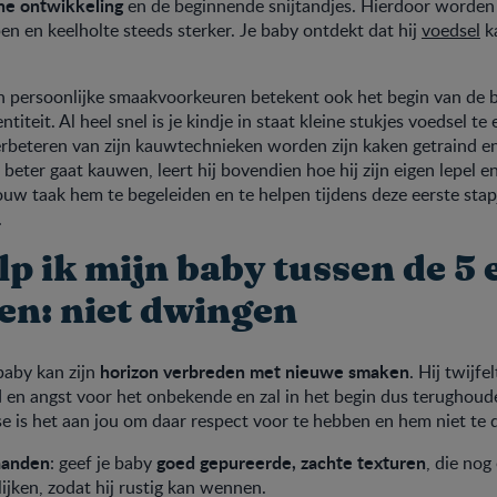
he ontwikkeling
en de beginnende snijtandjes. Hierdoor worden 
pen en keelholte steeds sterker. Je baby ontdekt dat hij
voedsel
ka
n persoonlijke smaakvoorkeuren betekent ook het begin van de
ntiteit. Al heel snel is je kindje in staat kleine stukjes voedsel te e
erbeteren van zijn kauwtechnieken worden zijn kaken getraind e
s beter gaat kauwen, leert hij bovendien hoe hij zijn eigen lepel e
ouw taak hem te begeleiden en te helpen tijdens deze eerste sta
.
p ik mijn baby tussen de 5 
n: niet dwingen
horizon verbreden met nieuwe smaken
 baby kan zijn
. Hij twijfe
 en angst voor het onbekende en zal in het begin dus terughoude
e is het aan jou om daar respect voor te hebben en hem niet te
aanden
goed gepureerde, zachte texturen
: geef je baby
, die nog
lijken, zodat hij rustig kan wennen.