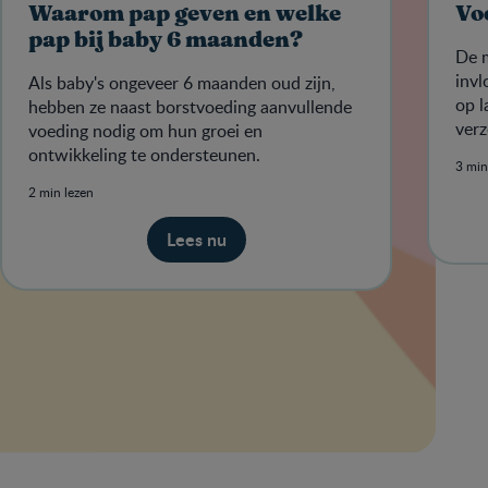
Waarom pap geven en welke
Vo
pap bij baby 6 maanden?
De m
invl
Als baby's ongeveer 6 maanden oud zijn,
op l
hebben ze naast borstvoeding aanvullende
verz
voeding nodig om hun groei en
te g
ontwikkeling te ondersteunen.
3 min
2 min lezen
Lees nu