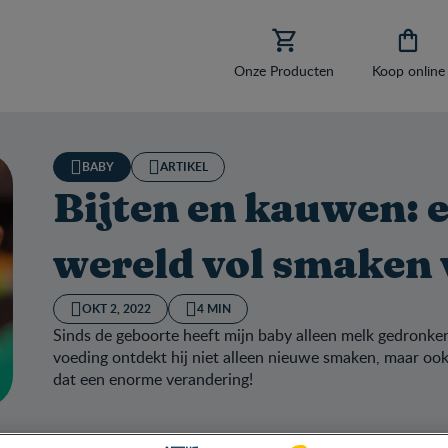


Onze Producten
Koop online
BABY
ARTIKEL
Bijten en kauwen: 
wereld vol smaken 
OKT 2, 2022
4 MIN
Sinds de geboorte heeft mijn baby alleen melk gedronke
voeding ontdekt hij niet alleen nieuwe smaken, maar ook 
dat een enorme verandering!