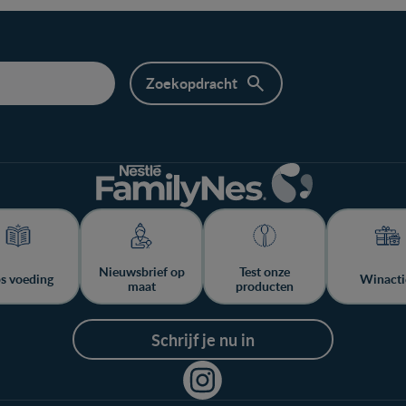
Nieuwsbrief op
Test onze
ps voeding
Winacti
maat
producten
Schrijf je nu in