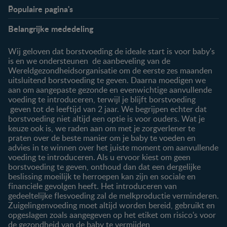
Populaire pagina's
Info
Nestlé FamilyNes
Belangrijke mededeling
Veelgestelde vragen
Voordelen FamilyNes
Over ons
Inloggen / inschrijven
Wij geloven dat borstvoeding de ideale start is voor baby's
Contact
is en we ondersteunen de aanbeveling van de
Wereldgezondheidsorganisatie om de eerste zes maanden
Producten
uitsluitend borstvoeding te geven. Daarna moedigen we
aan om aangepaste gezonde en evenwichtige aanvullende
Onze producten
voeding te introduceren, terwijl je blijft borstvoeding
geven tot de leeftijd van 2 jaar. We begrijpen echter dat
borstvoeding niet altijd een optie is voor ouders. Wat je
keuze ook is, we raden aan om met je zorgverlener te
praten over de beste manier om je baby te voeden en
advies in te winnen over het juiste moment om aanvullende
voeding te introduceren. Als u ervoor kiest om geen
borstvoeding te geven, onthoud dan dat een dergelijke
beslissing moeilijk te herroepen kan zijn en sociale en
financiële gevolgen heeft. Het introduceren van
gedeeltelijke flesvoeding zal de melkproductie verminderen.
Zuigelingenvoeding moet altijd worden bereid, gebruikt en
opgeslagen zoals aangegeven op het etiket om risico's voor
de gezondheid van de baby te vermijden