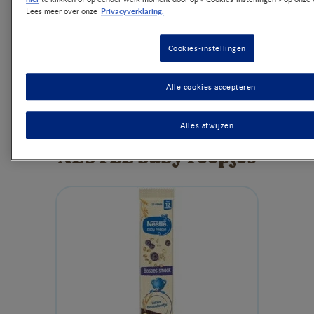
Privacyverklaring.
Lees meer over onze
NESTLÉ baby reepje
Meer informatie
Cookies-instellingen
Alle cookies accepteren
Alles afwijzen
NESTLÉ baby reepjes​