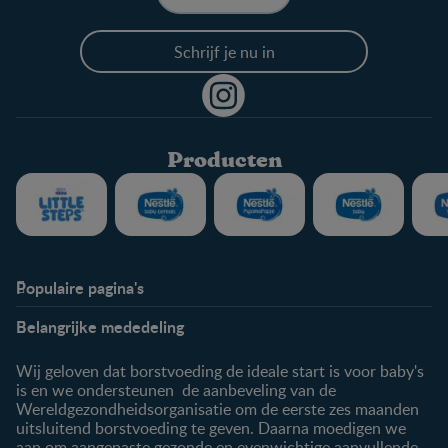
Schrijf je nu in
Producten
Populaire pagina's
Info
Nestlé FamilyNes
Belangrijke mededeling
Veelgestelde vragen
Voordelen FamilyNes
Over ons
Inloggen / inschrijven
Wij geloven dat borstvoeding de ideale start is voor baby's
Contact
is en we ondersteunen de aanbeveling van de
Wereldgezondheidsorganisatie om de eerste zes maanden
Producten
uitsluitend borstvoeding te geven. Daarna moedigen we
aan om aangepaste gezonde en evenwichtige aanvullende