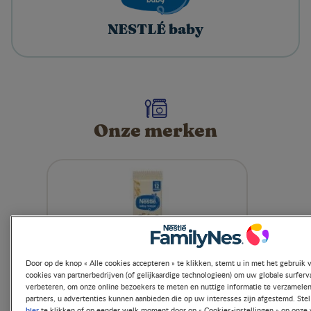
NESTLÉ baby​
Onze merken​
Door op de knop « Alle cookies accepteren » te klikken, stemt u in met het gebruik 
cookies van partnerbedrijven (of gelijkaardige technologieën) om uw globale surferv
verbeteren, om onze online bezoekers te meten en nuttige informatie te verzamelen
partners, u advertenties kunnen aanbieden die op uw interesses zijn afgestemd. Ste
hier
te klikken of op eender welk moment door op « Cookies-instellingen » op onze 