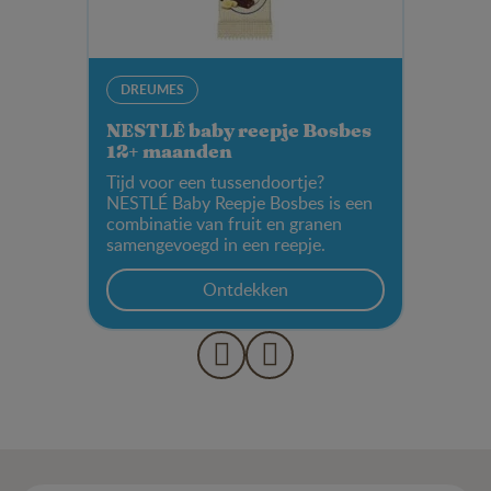
DREUMES
NESTLÉ baby reepje Bosbes
12+ maanden
Tijd voor een tussendoortje?
NESTLÉ Baby Reepje Bosbes is een
combinatie van fruit en granen
samengevoegd in een reepje.
Ontdekken