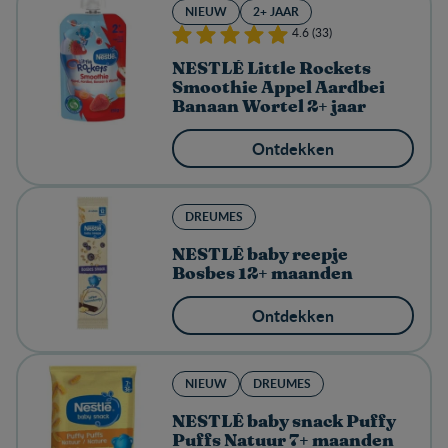
NIEUW
2+ JAAR
4.6 (33)
NESTLÉ Little Rockets
Smoothie Appel Aardbei
Banaan Wortel 2+ jaar
Ontdekken
DREUMES
NESTLÉ baby reepje
Bosbes 12+ maanden
Ontdekken
NIEUW
DREUMES
NESTLÉ baby snack Puffy
Puffs Natuur 7+ maanden