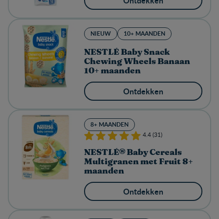
Ontdekken
NIEUW
10+ MAANDEN
NESTLÉ Baby Snack
Chewing Wheels Banaan
10+ maanden
Ontdekken
8+ MAANDEN
4.4 (31)
NESTLÉ® Baby Cereals
Multigranen met Fruit 8+
maanden
Ontdekken