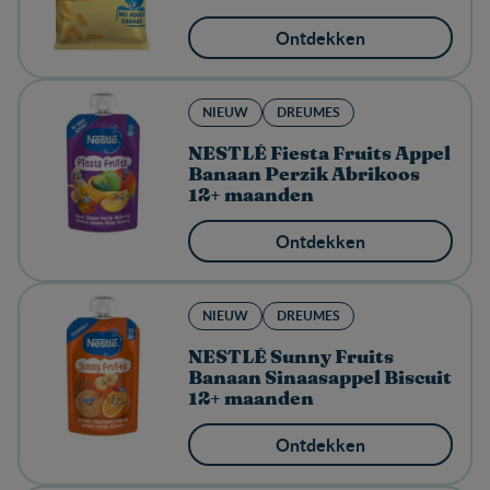
Ontdekken
NIEUW
DREUMES
NESTLÉ Fiesta Fruits Appel
Banaan Perzik Abrikoos
12+ maanden
Ontdekken
NIEUW
DREUMES
NESTLÉ Sunny Fruits
Banaan Sinaasappel Biscuit
12+ maanden
Ontdekken