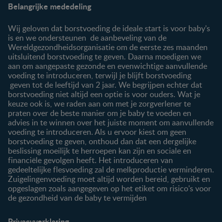
Belangrijke mededeling
Veelgestelde vragen
Voordelen FamilyNes
Over ons
Inloggen / inschrijven
Wij geloven dat borstvoeding de ideale start is voor baby's
Contact
is en we ondersteunen de aanbeveling van de
Wereldgezondheidsorganisatie om de eerste zes maanden
Producten
uitsluitend borstvoeding te geven. Daarna moedigen we
aan om aangepaste gezonde en evenwichtige aanvullende
Onze producten
voeding te introduceren, terwijl je blijft borstvoeding
geven tot de leeftijd van 2 jaar. We begrijpen echter dat
borstvoeding niet altijd een optie is voor ouders. Wat je
keuze ook is, we raden aan om met je zorgverlener te
praten over de beste manier om je baby te voeden en
advies in te winnen over het juiste moment om aanvullende
voeding te introduceren. Als u ervoor kiest om geen
borstvoeding te geven, onthoud dan dat een dergelijke
beslissing moeilijk te herroepen kan zijn en sociale en
financiële gevolgen heeft. Het introduceren van
gedeeltelijke flesvoeding zal de melkproductie verminderen.
Zuigelingenvoeding moet altijd worden bereid, gebruikt en
opgeslagen zoals aangegeven op het etiket om risico's voor
de gezondheid van de baby te vermijden
Privacyverklaring