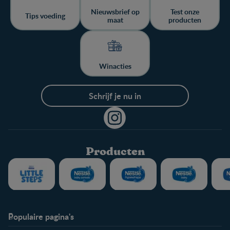
Nieuwsbrief op
Test onze
Tips voeding
maat
producten
Winacties
Schrijf je nu in
Producten
Populaire pagina's
Info
Nestlé FamilyNes