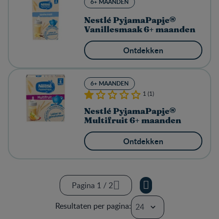
6+ MAANDEN
Nestlé PyjamaPapje®
Vanillesmaak 6+ maanden
Ontdekken
6+ MAANDEN
1 (1)
Nestlé PyjamaPapje®
Multifruit 6+ maanden
Ontdekken
Pagina 1 / 2
Pagina 1 / 2
Resultaten per pagina:
Pagina 2 / 2