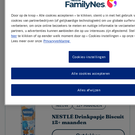
12-36 MAANDEN
Door op de knop « Alle cookies accepteren » te klikken, stemt u in met het gebruik 
cookies van partnerbedrijven (of gelijkaardige technologieën) om uw globale surferv
Nestlé® Tropical Smoothie
verbeteren, om onze online bezoekers te meten en nuttige informatie te verzamelen
partners, u advertenties kunnen aanbieden die op uw interesses zijn afgestemd. Ste
Ontdekken
hier
te klikken of op eender welk moment door op « Cookies-instellingen » op onze 
Privacyverklaring.
Lees meer over onze
Cookies-instellingen
12-36 MAANDEN
Nestlé® Cool Smoothie
Alle cookies accepteren
Ontdekken
Alles afwijzen
NIEUW
12+ MAANDEN
NESTLÉ Drinkpapje Biscuit
12+ maanden