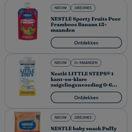
NIEUW
DREUMES
NESTLÉ Sporty Fruits Peer
Framboos Banaan 12+
maanden
Ontdekken
NIEUW
0+ MAANDEN
Nestlé LITTLE STEPS® 1
kant-en-klare
zuigelingenvoeding 0-6
maanden
Ontdekken
NIEUW
DREUMES
NESTLÉ baby snack Puffy