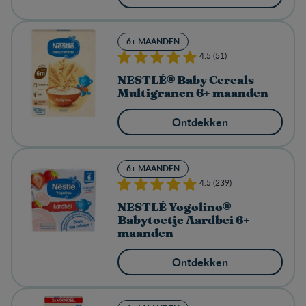
6+ MAANDEN
4.5 (51)
NESTLÉ® Baby Cereals
Multigranen 6+ maanden
Ontdekken
6+ MAANDEN
4.5 (239)
NESTLÉ Yogolino®
Babytoetje Aardbei 6+
maanden
Ontdekken