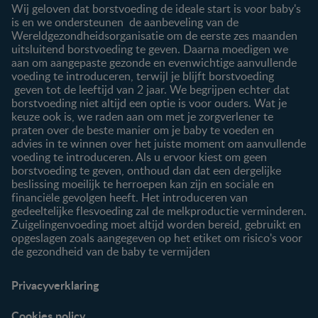
Over ons
Inloggen / inschrijven
Wij geloven dat borstvoeding de ideale start is voor baby's
Contact
is en we ondersteunen de aanbeveling van de
Wereldgezondheidsorganisatie om de eerste zes maanden
Producten
uitsluitend borstvoeding te geven. Daarna moedigen we
aan om aangepaste gezonde en evenwichtige aanvullende
Onze producten
voeding te introduceren, terwijl je blijft borstvoeding
geven tot de leeftijd van 2 jaar. We begrijpen echter dat
borstvoeding niet altijd een optie is voor ouders. Wat je
keuze ook is, we raden aan om met je zorgverlener te
praten over de beste manier om je baby te voeden en
advies in te winnen over het juiste moment om aanvullende
voeding te introduceren. Als u ervoor kiest om geen
borstvoeding te geven, onthoud dan dat een dergelijke
beslissing moeilijk te herroepen kan zijn en sociale en
financiële gevolgen heeft. Het introduceren van
gedeeltelijke flesvoeding zal de melkproductie verminderen.
Zuigelingenvoeding moet altijd worden bereid, gebruikt en
opgeslagen zoals aangegeven op het etiket om risico's voor
de gezondheid van de baby te vermijden
Privacyverklaring
Cookies policy