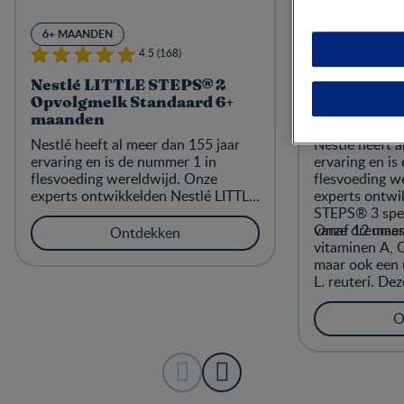
6+ MAANDEN
12+ MAANDEN
4.5 (168)
Nestlé LITTLE STEPS® 2
Nestlé LIT
Opvolgmelk Standaard 6+
Dreumesme
maanden
maanden
Nestlé heeft al meer dan 155 jaar
Nestlé heeft a
ervaring en is de nummer 1 in
ervaring en is
flesvoeding wereldwijd. Onze
flesvoeding w
experts ontwikkelden Nestlé LITTLE
experts ontwi
STEPS® 2 speciaal voor baby's
STEPS® 3 spec
vanaf 6 maanden.
vanaf 12 maa
Onze dreumesm
Ontdekken
vitaminen A, C
maar ook een 
L. reuteri. De
komt van natu
moedermelk en 
O
darmen van je 