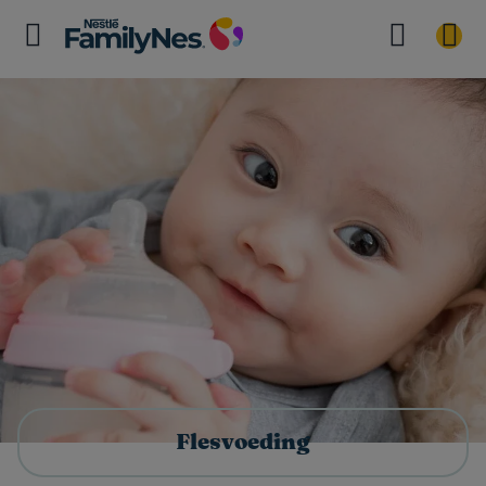
Flesvoeding​