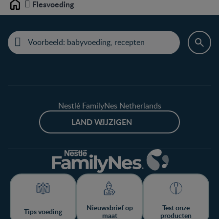
Flesvoeding​
Home
Nestlé FamilyNes Netherlands
LAND WIJZIGEN
Nieuwsbrief op
Test onze
Tips voeding
maat
producten