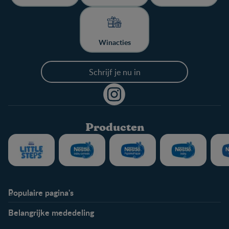
Winacties
Schrijf je nu in
Producten
Populaire pagina's
Info
Nestlé FamilyNes
Belangrijke mededeling
Veelgestelde vragen
Voordelen FamilyNes