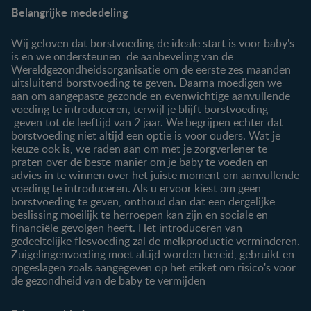
Belangrijke mededeling
Veelgestelde vragen
Voordelen FamilyNes
Over ons
Inloggen / inschrijven
Wij geloven dat borstvoeding de ideale start is voor baby's
Contact
is en we ondersteunen de aanbeveling van de
Wereldgezondheidsorganisatie om de eerste zes maanden
Producten
uitsluitend borstvoeding te geven. Daarna moedigen we
aan om aangepaste gezonde en evenwichtige aanvullende
Onze producten
voeding te introduceren, terwijl je blijft borstvoeding
geven tot de leeftijd van 2 jaar. We begrijpen echter dat
borstvoeding niet altijd een optie is voor ouders. Wat je
keuze ook is, we raden aan om met je zorgverlener te
praten over de beste manier om je baby te voeden en
advies in te winnen over het juiste moment om aanvullende
voeding te introduceren. Als u ervoor kiest om geen
borstvoeding te geven, onthoud dan dat een dergelijke
beslissing moeilijk te herroepen kan zijn en sociale en
financiële gevolgen heeft. Het introduceren van
gedeeltelijke flesvoeding zal de melkproductie verminderen.
Zuigelingenvoeding moet altijd worden bereid, gebruikt en
opgeslagen zoals aangegeven op het etiket om risico's voor
de gezondheid van de baby te vermijden