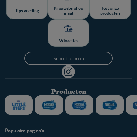
Nieuwsbrief op
Test onze
Tips voeding
maat
producten
Winacties
Schrijf je nu in
Producten
Populaire pagina's
Info
Nestlé FamilyNes