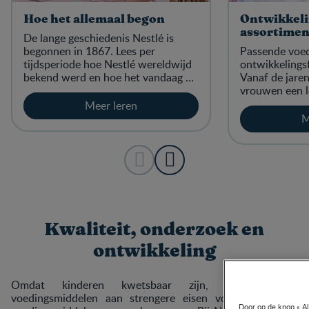
Hoe het allemaal begon
Ontwikkeli
assortimen
De lange geschiedenis Nestlé is
begonnen in 1867. Lees per
Passende voed
tijdsperiode hoe Nestlé wereldwijd
ontwikkelingsf
bekend werd en hoe het vandaag de
Vanaf de jare
dag nog steeds blijft vernieuwen
vrouwen een l
voor ouders en baby’s.
geheel verschi
Meer leren
voorgaande ge
M
assortiment “
een scala aan
voedingsprodu
ontwikkeld do
voedingsdesku
om tegemoet 
nieuwe behoef
om de smaak va
Kwaliteit, onderzoek en
ontwikkelen, 
start maken in
ontwikkeling
Omdat kinderen kwetsbaar zijn, moeten hun
voedingsmiddelen aan strengere eisen voldoen dan de
Door op de knop « Al