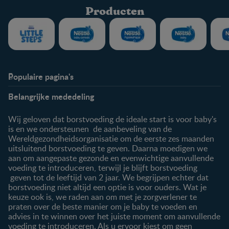
Producten
Populaire pagina's
Info
Nestlé FamilyNes
Belangrijke mededeling
Veelgestelde vragen
Voordelen FamilyNes
Over ons
Inloggen / inschrijven
Wij geloven dat borstvoeding de ideale start is voor baby's
Contact
is en we ondersteunen de aanbeveling van de
Wereldgezondheidsorganisatie om de eerste zes maanden
Producten
uitsluitend borstvoeding te geven. Daarna moedigen we
aan om aangepaste gezonde en evenwichtige aanvullende
Onze producten
voeding te introduceren, terwijl je blijft borstvoeding
geven tot de leeftijd van 2 jaar. We begrijpen echter dat
borstvoeding niet altijd een optie is voor ouders. Wat je
keuze ook is, we raden aan om met je zorgverlener te
praten over de beste manier om je baby te voeden en
advies in te winnen over het juiste moment om aanvullende
voeding te introduceren. Als u ervoor kiest om geen