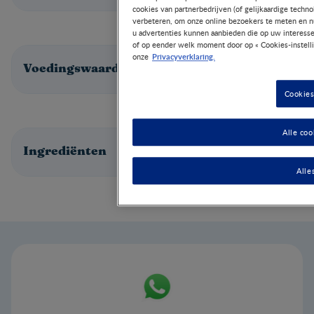
cookies van partnerbedrijven (of gelijkaardige techn
verbeteren, om onze online bezoekers te meten en nu
u advertenties kunnen aanbieden die op uw interesse
of op eender welk moment door op « Cookies-instell
Privacyverklaring.
onze
Voedingswaarden
Cookies
Alle coo
Ingrediënten
Alle