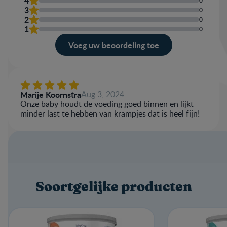
4
0
3
0
2
0
1
0
Voeg uw beoordeling toe
Evaluatie
Jouw naam
Marije Koornstra
Aug 3, 2024
Onze baby houdt de voeding goed binnen en lijkt
minder last te hebben van krampjes dat is heel fijn!
Schrijf een review
Soortgelijke producten