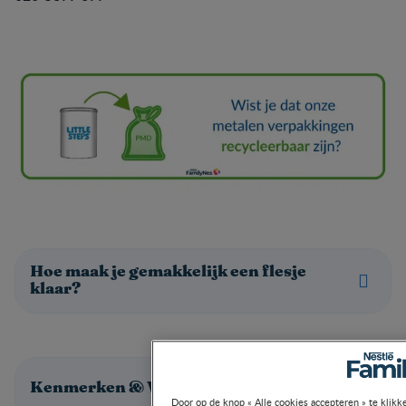
Hoe maak je gemakkelijk een flesje
klaar?
Kenmerken & Voordelen
Door op de knop « Alle cookies accepteren » te klikk