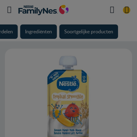
rdelen
Ingrediënten
Soortgelijke producten