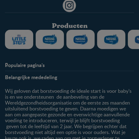
Producten
Populaire pagina's
Info
Nestlé FamilyNes
Belangrijke mededeling
Veelgestelde vragen
Voordelen FamilyNes
Over ons
Inloggen / inschrijven
Wij geloven dat borstvoeding de ideale start is voor baby's
Contact
is en we ondersteunen de aanbeveling van de
Wereldgezondheidsorganisatie om de eerste zes maanden
Producten
uitsluitend borstvoeding te geven. Daarna moedigen we
aan om aangepaste gezonde en evenwichtige aanvullende
Onze producten
voeding te introduceren, terwijl je blijft borstvoeding
geven tot de leeftijd van 2 jaar. We begrijpen echter dat
borstvoeding niet altijd een optie is voor ouders. Wat je
keuze ook is, we raden aan om met je zorgverlener te