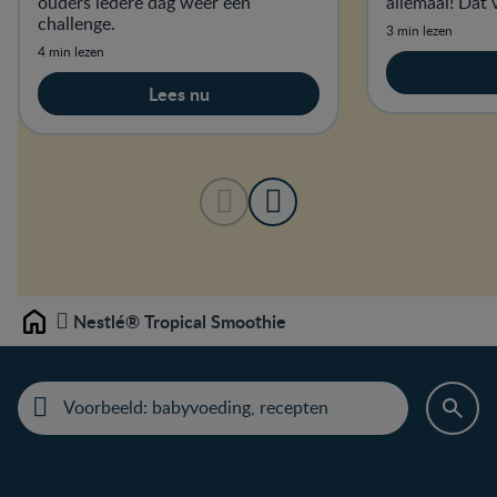
ouders iedere dag weer een
allemaal! Dat 
challenge.
3 min lezen
4 min lezen
Lees nu
Nestlé® Tropical Smoothie
Home