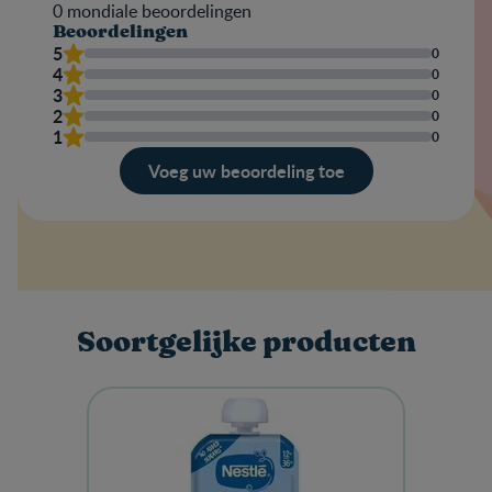
0
mondiale beoordelingen
Beoordelingen
5
0
4
0
3
0
2
0
1
0
Voeg uw beoordeling toe
Evaluatie
Jouw naam
Soortgelijke producten
Schrijf een review