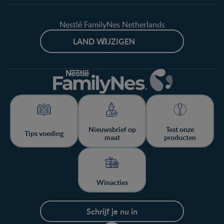
Nestlé FamilyNes Netherlands
LAND WIJZIGEN
Nieuwsbrief op
Test onze
Tips voeding
maat
producten
Winacties
Schrijf je nu in