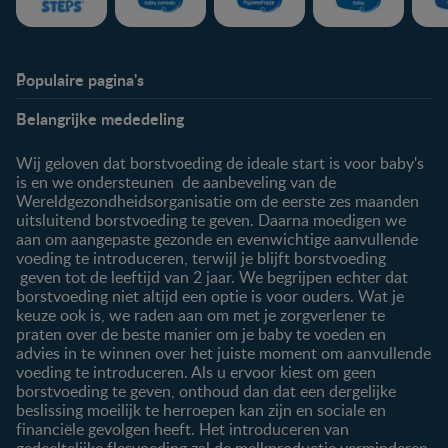
Populaire pagina's
Info
Nestlé FamilyNes
Belangrijke mededeling
Veelgestelde vragen
Voordelen FamilyNes
Over ons
Inloggen / inschrijven
Wij geloven dat borstvoeding de ideale start is voor baby's
Contact
is en we ondersteunen de aanbeveling van de
Wereldgezondheidsorganisatie om de eerste zes maanden
Producten
uitsluitend borstvoeding te geven. Daarna moedigen we
aan om aangepaste gezonde en evenwichtige aanvullende
Onze producten
voeding te introduceren, terwijl je blijft borstvoeding
geven tot de leeftijd van 2 jaar. We begrijpen echter dat
borstvoeding niet altijd een optie is voor ouders. Wat je
keuze ook is, we raden aan om met je zorgverlener te
praten over de beste manier om je baby te voeden en
advies in te winnen over het juiste moment om aanvullende
voeding te introduceren. Als u ervoor kiest om geen
borstvoeding te geven, onthoud dan dat een dergelijke
beslissing moeilijk te herroepen kan zijn en sociale en
financiële gevolgen heeft. Het introduceren van