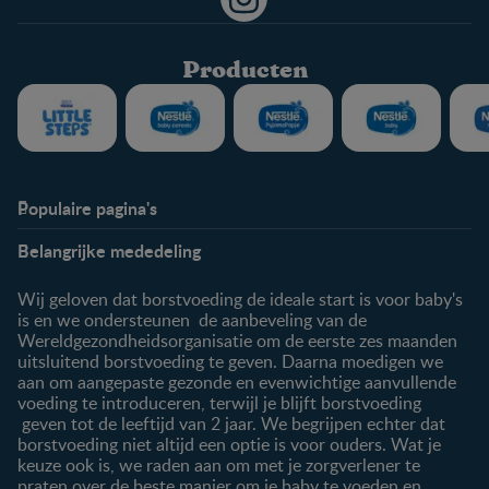
Producten
Populaire pagina's
Info
Nestlé FamilyNes
Belangrijke mededeling
Veelgestelde vragen
Voordelen FamilyNes
Over ons
Inloggen / inschrijven
Wij geloven dat borstvoeding de ideale start is voor baby's
Contact
is en we ondersteunen de aanbeveling van de
Wereldgezondheidsorganisatie om de eerste zes maanden
Producten
uitsluitend borstvoeding te geven. Daarna moedigen we
aan om aangepaste gezonde en evenwichtige aanvullende
Onze producten
voeding te introduceren, terwijl je blijft borstvoeding
geven tot de leeftijd van 2 jaar. We begrijpen echter dat
borstvoeding niet altijd een optie is voor ouders. Wat je
keuze ook is, we raden aan om met je zorgverlener te
praten over de beste manier om je baby te voeden en