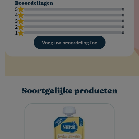
Beoordelingen
5
0
4
0
3
0
2
0
1
0
Voeg uw beoordeling toe
Evaluatie
Jouw naam
Soortgelijke producten
Schrijf een review