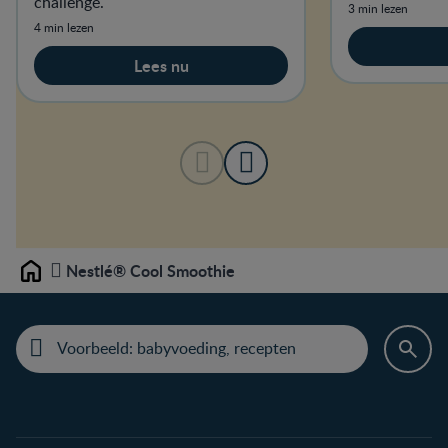
challenge.
3 min lezen
4 min lezen
Lees nu
Nestlé® Cool Smoothie
Home