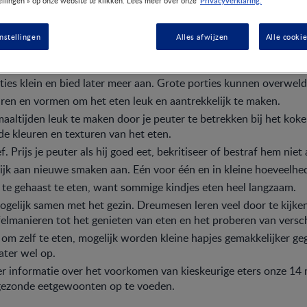
Privacyverklaring.
ellingen » op onze website te klikken. Lees meer over onze
nstellingen
Alles afwijzen
Alle cooki
ale eettijden aan. Routine is geruststellend voor jonge kinderen
ies klein en bied later meer aan. Grote porties kunnen overweld
ren en vormen om het eten leuk en aantrekkelijk te maken.
aaltijden leuk te maken door je peuter te betrekken bij het koke
de kleuren en texturen van het eten.
. Prijs je peuter als hij goed eet, bekritiseer of bestraf hem niet a
lijk aan nieuwe smaken aan. Eén voor één en in kleine hoeveelhe
 te gehaast te eten, want sommige kindjes eten heel langzaam.
ogelijk samen met het gezin. Dreumesen leren veel door te kijken
felmanieren tot het genieten van eten en het proberen van versc
 om zelf te eten, mogelijk worden kleine hapjes gemakkelijker ge
ater wel op.
r informatie over het voorkomen van kieskeurige eters onze 14
gezonde eetgewoonten op te voeden.