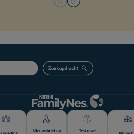
Nieuwsbrief op
Test onze
ps voeding
Winacti