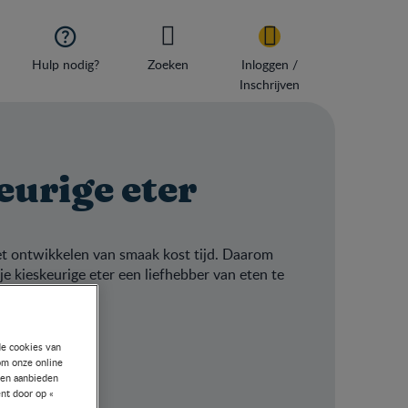

Hulp nodig?
Zoeken
Inloggen /
Inschrijven
eurige eter
Het ontwikkelen van smaak kost tijd. Daarom
 kieskeurige eter een liefhebber van eten te
de cookies van
om onze online
nen aanbieden
nt door op «