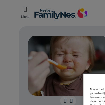
Menu
Door op de k
partnerbedri
bezoekers te
die op uw in