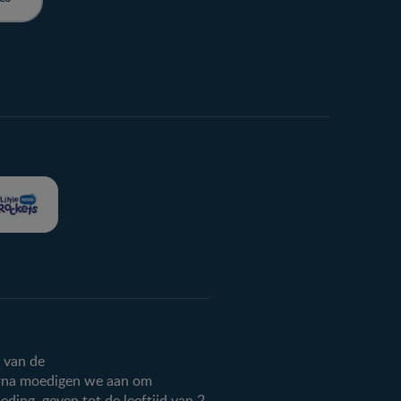
g van de
arna moedigen we aan om
eding geven tot de leeftijd van 2