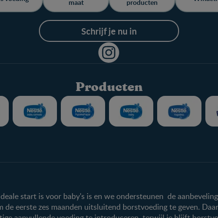
maat
producten
Schrijf je nu in
Producten
Nestlé FamilyNes
Producten
Voordelen FamilyNes
Onze producten
Inloggen / inschrijven
ideale start is voor baby's is en we ondersteunen de aanbevelin
 de eerste zes maanden uitsluitend borstvoeding te geven. Da
e aanvullende voeding te introduceren, terwijl je blijft borstvo