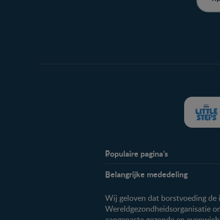
Populaire pagina's
Info
Belangrijke mededeling
Veelgestelde vragen
Over ons
Wij geloven dat borstvoeding de 
Contact
Wereldgezondheidsorganisatie om
aangepaste gezonde en evenwichtig