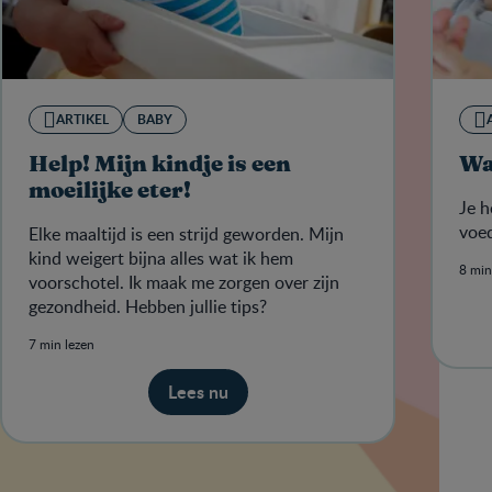
ARTIKEL
BABY
Help! Mijn kindje is een
Wa
moeilijke eter!
Je h
voed
Elke maaltijd is een strijd geworden. Mijn
kind weigert bijna alles wat ik hem
8 min
voorschotel. Ik maak me zorgen over zijn
gezondheid. Hebben jullie tips?
7 min lezen
Lees nu