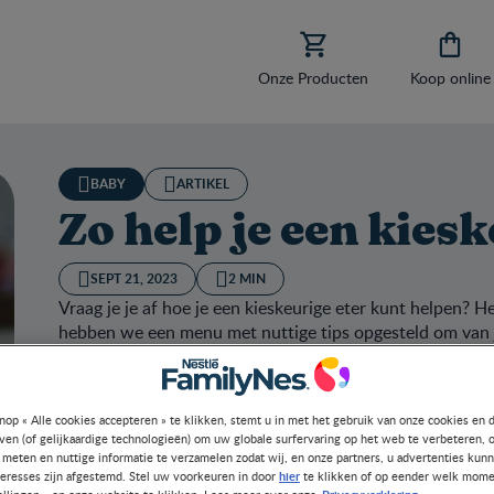


Onze Producten
Koop online
BABY
ARTIKEL
Zo help je een kiesk
SEPT 21, 2023
2 MIN
Vraag je je af hoe je een kieskeurige eter kunt helpen? 
hebben we een menu met nuttige tips opgesteld om van je
maken.
nop « Alle cookies accepteren » te klikken, stemt u in met het gebruik van onze cookies en 
jven (of gelijkaardige technologieën) om uw globale surfervaring op het web te verbeteren, 
 meten en nuttige informatie te verzamelen zodat wij, en onze partners, u advertenties kun
hier
teresses zijn afgestemd. Stel uw voorkeuren in door
te klikken of op eender welk mome