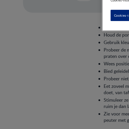
Cookies-inst
Cookies-i
Houd de norm
Houd de port
Gebruik kleu
Probeer de m
praten over 
Wees positief
Bied geleide
Probeer niet
Eet zoveel m
doet, van ta
Stimuleer ze
ruim je dan l
Zie voor mee
peuter met 