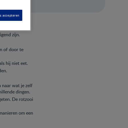
es accepteren
.
igend zijn.
n of door te
ls hij niet eet.
den.
 naar wat je zelf
hillende dingen.
geten. De rotzooi
 manieren om een