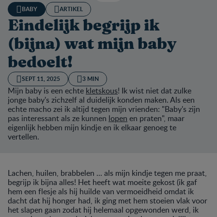
BABY
ARTIKEL
Eindelijk begrijp ik
(bijna) wat mijn baby
bedoelt!
SEPT 11, 2025
3 MIN
Mijn baby is een echte
kletskous
! Ik wist niet dat zulke
jonge baby's zichzelf al duidelijk konden maken. Als een
echte macho zei ik altijd tegen mijn vrienden: "Baby's zijn
pas interessant als ze kunnen
lopen
en praten", maar
eigenlijk hebben mijn kindje en ik elkaar genoeg te
vertellen.
Lachen, huilen, brabbelen ... als mijn kindje tegen me praat,
begrijp ik bijna alles! Het heeft wat moeite gekost (ik gaf
hem een flesje als hij huilde van vermoeidheid omdat ik
dacht dat hij honger had, ik ging met hem stoeien vlak voor
het slapen gaan zodat hij helemaal opgewonden werd, ik