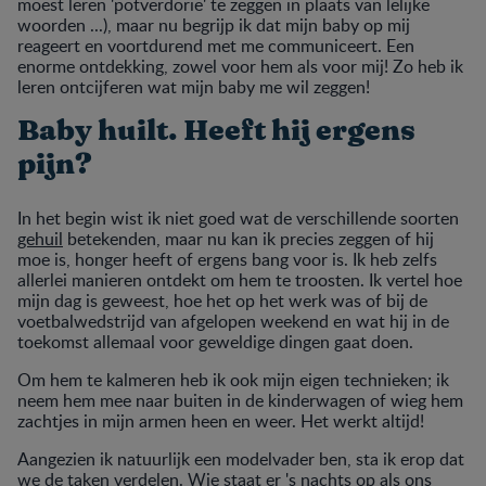
moest leren 'potverdorie' te zeggen in plaats van lelijke
woorden ...), maar nu begrijp ik dat mijn baby op mij
reageert en voortdurend met me communiceert. Een
enorme ontdekking, zowel voor hem als voor mij! Zo heb ik
leren ontcijferen wat mijn baby me wil zeggen!
Baby huilt. Heeft hij ergens
pijn?
In het begin wist ik niet goed wat de verschillende soorten
gehuil
betekenden, maar nu kan ik precies zeggen of hij
moe is, honger heeft of ergens bang voor is. Ik heb zelfs
allerlei manieren ontdekt om hem te troosten. Ik vertel hoe
mijn dag is geweest, hoe het op het werk was of bij de
voetbalwedstrijd van afgelopen weekend en wat hij in de
toekomst allemaal voor geweldige dingen gaat doen.
Om hem te kalmeren heb ik ook mijn eigen technieken; ik
neem hem mee naar buiten in de kinderwagen of wieg hem
zachtjes in mijn armen heen en weer. Het werkt altijd!
Aangezien ik natuurlijk een modelvader ben, sta ik erop dat
we de taken verdelen. Wie staat er 's nachts op als ons