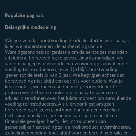
Populaire pagina's
Info
Nestlé FamilyNes
Belangrijke mededeling
Veelgestelde vragen
Voordelen FamilyNes
Over ons
Inloggen / inschrijven
Wij geloven dat borstvoeding de ideale start is voor baby's
Contact
is en we ondersteunen de aanbeveling van de
Wereldgezondheidsorganisatie om de eerste zes maanden
Producten
uitsluitend borstvoeding te geven. Daarna moedigen we
aan om aangepaste gezonde en evenwichtige aanvullende
Onze producten
voeding te introduceren, terwijl je blijft borstvoeding
geven tot de leeftijd van 2 jaar. We begrijpen echter dat
borstvoeding niet altijd een optie is voor ouders. Wat je
keuze ook is, we raden aan om met je zorgverlener te
praten over de beste manier om je baby te voeden en
advies in te winnen over het juiste moment om aanvullende
voeding te introduceren. Als u ervoor kiest om geen
borstvoeding te geven, onthoud dan dat een dergelijke
beslissing moeilijk te herroepen kan zijn en sociale en
financiële gevolgen heeft. Het introduceren van
gedeeltelijke flesvoeding zal de melkproductie verminderen.
Zuigelingenvoeding moet altijd worden bereid, gebruikt en