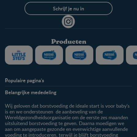
Schrijf je nu in
Producten
Populaire pagina's
Info
Nestlé FamilyNes
Belangrijke mededeling
Veelgestelde vragen
Voordelen FamilyNes
Over ons
Inloggen / inschrijven
Wij geloven dat borstvoeding de ideale start is voor baby's
Contact
is en we ondersteunen de aanbeveling van de
Wereldgezondheidsorganisatie om de eerste zes maanden
Producten
uitsluitend borstvoeding te geven. Daarna moedigen we
aan om aangepaste gezonde en evenwichtige aanvullende
Onze producten
voeding te introduceren, terwijl je blijft borstvoeding