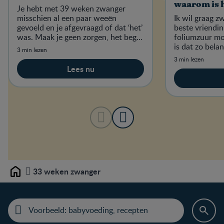
waarom is 
Je hebt met 39 weken zwanger
misschien al een paar weeën
Ik wil graag 
gevoeld en je afgevraagd of dat ‘het’
beste vriendin
was. Maak je geen zorgen, het begin
foliumzuur m
van de weeën zal je echt niet
is dat zo belan
3 min lezen
ontgaan!
voedingsmidde
3 min lezen
Lees nu
33 weken zwanger
Home