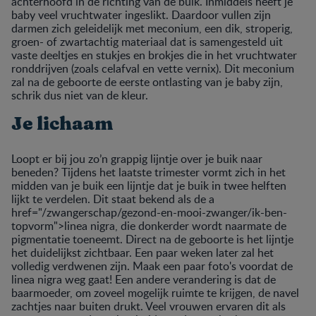
achterhoofd in de richting van de buik. Inmiddels heeft je
baby veel vruchtwater ingeslikt. Daardoor vullen zijn
darmen zich geleidelijk met meconium, een dik, stroperig,
groen- of zwartachtig materiaal dat is samengesteld uit
vaste deeltjes en stukjes en brokjes die in het vruchtwater
ronddrijven (zoals celafval en vette vernix). Dit meconium
zal na de geboorte de eerste ontlasting van je baby zijn,
schrik dus niet van de kleur.
Je lichaam
Loopt er bij jou zo’n grappig lijntje over je buik naar
beneden? Tijdens het laatste trimester vormt zich in het
midden van je buik een lijntje dat je buik in twee helften
lijkt te verdelen. Dit staat bekend als de a
href="/zwangerschap/gezond-en-mooi-zwanger/ik-ben-
topvorm">linea nigra, die donkerder wordt naarmate de
pigmentatie toeneemt. Direct na de geboorte is het lijntje
het duidelijkst zichtbaar. Een paar weken later zal het
volledig verdwenen zijn. Maak een paar foto's voordat de
linea nigra weg gaat! Een andere verandering is dat de
baarmoeder, om zoveel mogelijk ruimte te krijgen, de navel
zachtjes naar buiten drukt. Veel vrouwen ervaren dit als