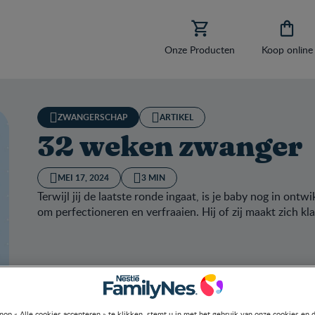


Onze Producten
Koop online
ZWANGERSCHAP
ARTIKEL
32 weken zwanger
MEI 17, 2024
3 MIN
Terwijl jij de laatste ronde ingaat, is je baby nog in ont
om perfectioneren en verfraaien. Hij of zij maakt zich kl
nop « Alle cookies accepteren » te klikken, stemt u in met het gebruik van onze cookies en 