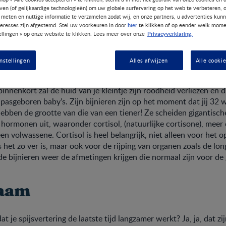
jven (of gelijkaardige technologieën) om uw globale surfervaring op het web te verbeteren, 
 meten en nuttige informatie te verzamelen zodat wij, en onze partners, u advertenties kun
hier
teresses zijn afgestemd. Stel uw voorkeuren in door
te klikken of op eender welk mome
Privacyverklaring.
ellingen » op onze website te klikken. Lees meer over onze
keling van je baby
nstellingen
Alles afwijzen
Alle cooki
al bijna helemaal klaar en zijn nagels zitten precies op de goede pl
binnenkort zal de huid van je kleintje zijn roodheid verliezen en 
n pasgeboren baby’s. Zijn bijnieren zijn op het moment dat jij 3
ebben de grootte van die van een tiener! Ze scheiden gigantisc
 hormonen uit, waaronder cortisol, (natuurlijke cortisone), meer 
een volwassene. Cortisol is heel belangrijk, niet alleen voor het 
 het zo ver is, maar ook voor de rijping van organen zoals de lo
de bijnieren weer de afmetingen krijgen die normaal zijn voor de 
haam
t je spijsvertering de laatste tijd langzamer werkt? Ja, ja, dat zi