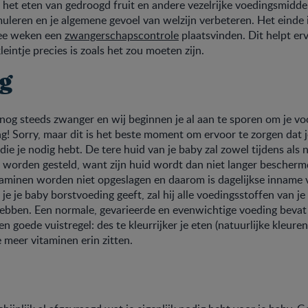
et eten van gedroogd fruit en andere vezelrijke voedingsmiddel
uleren en je algemene gevoel van welzijn verbeteren. Het einde i
wee weken een
zwangerschapscontrole
plaatsvinden. Dit helpt er
kleintje precies is zoals het zou moeten zijn.
g
nog steeds zwanger en wij beginnen je al aan te sporen om je vo
ng! Sorry, maar dit is het beste moment om ervoor te zorgen dat je
die je nodig hebt. De tere huid van je baby zal zowel tijdens als
f worden gesteld, want zijn huid wordt dan niet langer bescherm
aminen worden niet opgeslagen en daarom is dagelijkse inname 
 je je baby borstvoeding geeft, zal hij alle voedingsstoffen van je 
hebben. Een normale, gevarieerde en evenwichtige voeding bevat
 goede vuistregel: des te kleurrijker je eten (natuurlijke kleuren
e meer vitaminen erin zitten.