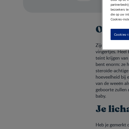
partnerbedri
bezoekers te
die op uw in
Cookies-inst
Ontwik
Cookies-i
Zijn botten zijn 
vingertjes. Heel 
teint krijgen va
bent enorm: ze h
steroïde-achtige
hoeveelheid bij 
van de weeën als
geboorte zullen 
baby.
Je lic
Heb je gemerkt da