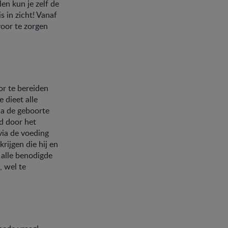
en kun je zelf de
s in zicht! Vanaf
voor te zorgen
or te bereiden
 dieet alle
 na de geboorte
d door het
via de voeding
krijgen die hij en
 alle benodigde
, wel te