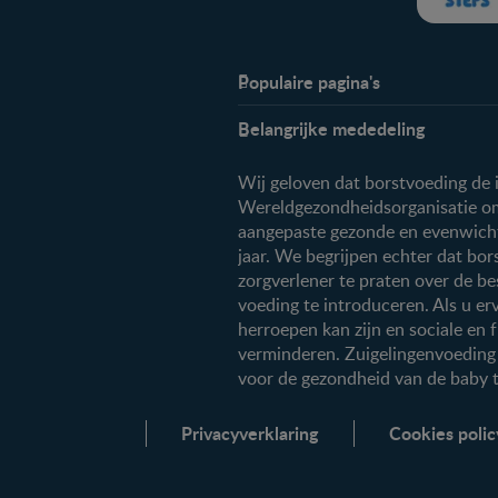
Populaire pagina's
Info
Belangrijke mededeling
Veelgestelde vragen
Over ons
Wij geloven dat borstvoeding de 
Contact
Wereldgezondheidsorganisatie om
aangepaste gezonde en evenwichtig
jaar. We begrijpen echter dat bor
zorgverlener te praten over de b
voeding te introduceren. Als u er
herroepen kan zijn en sociale en 
verminderen. Zuigelingenvoeding 
voor de gezondheid van de baby 
Privacyverklaring
Cookies polic