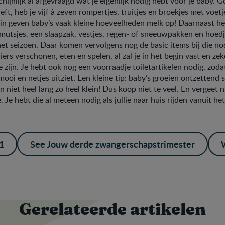
hijnlijk al afgevraagd wat je eigenlijk nodig hebt voor je baby. 
ft, heb je vijf à zeven rompertjes, truitjes en broekjes met voetj
gin geven baby’s vaak kleine hoeveelheden melk op! Daarnaast he
mutsjes, een slaapzak, vestjes, regen- of sneeuwpakken en hoedj
het seizoen. Daar komen vervolgens nog de basic items bij die nod
iers verschonen, eten en spelen, al zal je in het begin vast en zeke
e zijn. Je hebt ook nog een voorraadje toiletartikelen nodig, zodat
ooi en netjes uitziet. Een kleine tip: baby’s groeien ontzettend 
en niet heel lang zo heel klein! Dus koop niet te veel. En vergeet n
 Je hebt die al meteen nodig als jullie naar huis rijden vanuit he
1
See Jouw derde zwangerschapstrimester
Gerelateerde artikelen