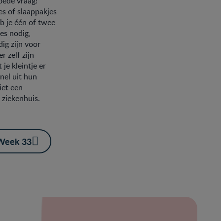
Goede vraag!
es of slaappakjes
b je één of twee
es nodig,
ig zijn voor
r zelf zijn
 je kleintje er
snel uit hun
iet een
t ziekenhuis.
Week 33