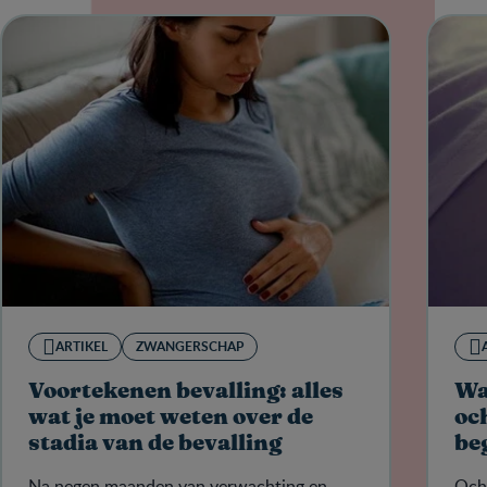
ARTIKEL
ZWANGERSCHAP
Voortekenen bevalling: alles
Wa
wat je moet weten over de
oc
stadia van de bevalling
be
Na negen maanden van verwachting en
Och