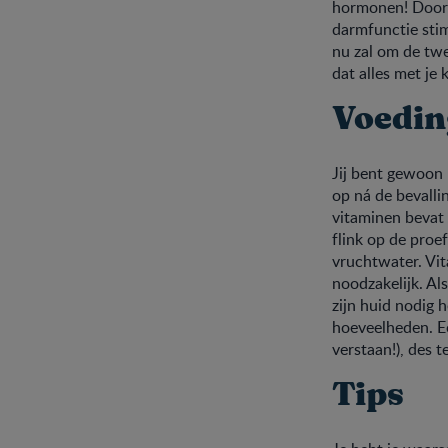
hormonen! Door h
darmfunctie stim
nu zal om de t
dat alles met je 
Voedin
Jij bent gewoon 
op ná de bevalli
vitaminen bevat 
flink op de proe
vruchtwater. Vit
noodzakelijk. Als
zijn huid nodig 
hoeveelheden. Een
verstaan!), des t
Tips