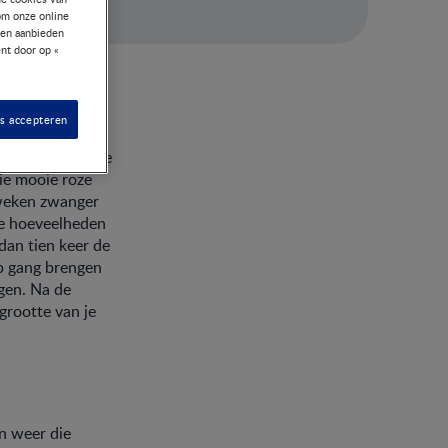
om onze online
nen aanbieden
nt door op «
es accepteren
ek op zijn kleine
die mooie roze
2 weken zwanger
he hoeveelheden
dan tien keer de
op gang brengen
ngen. Na de
grootte van je
jn weer die