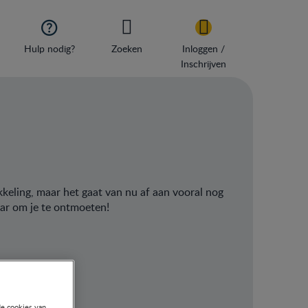

Hulp nodig?
Zoeken
Inloggen /
Inschrijven
wikkeling, maar het gaat van nu af aan vooral nog
aar om je te ontmoeten!
de cookies van