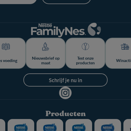
Nieuwsbrief op
Test onze
ps voeding
Winacti
maat
producten
Schrijf je nu in
Producten