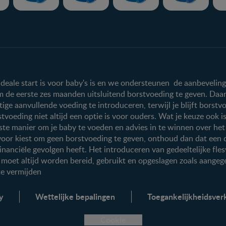
Nestlé FamilyNes
Producten
Voordelen FamilyNes
Onze producten
Inloggen / inschrijven
ideale start is voor baby's is en we ondersteunen de aanbevelin
 de eerste zes maanden uitsluitend borstvoeding te geven. Da
e aanvullende voeding te introduceren, terwijl je blijft borstvo
stvoeding niet altijd een optie is voor ouders. Wat je keuze ook 
este manier om je baby te voeden en advies in te winnen over h
voor kiest om geen borstvoeding te geven, onthoud dan dat een de
financiële gevolgen heeft. Het introduceren van gedeeltelijke fl
moet altijd worden bereid, gebruikt en opgeslagen zoals aangege
te vermijden
y
Wettelijke bepalingen
Toegankelijkheidsverk
Cookie