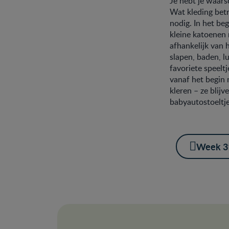
Je hebt je waarsc
Wat kleding betre
nodig. In het be
kleine katoenen 
afhankelijk van 
slapen, baden, lu
favoriete speeltj
vanaf het begin m
kleren – ze blijv
babyautostoeltje.
Week 3