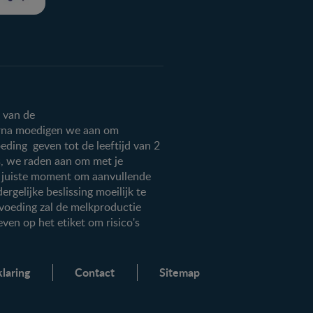
g van de
arna moedigen we aan om
eding geven tot de leeftijd van 2
is, we raden aan om met je
et juiste moment om aanvullende
rgelijke beslissing moeilijk te
esvoeding zal de melkproductie
ven op het etiket om risico's
laring
Contact
Sitemap