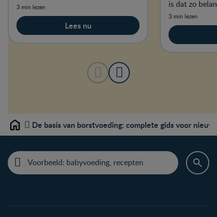
van de weeën zal je echt niet
is dat zo belan
3 min lezen
ontgaan!
voedingsmidde
3 min lezen
Lees nu
De basis van borstvoeding: complete gids voor nieu
Home