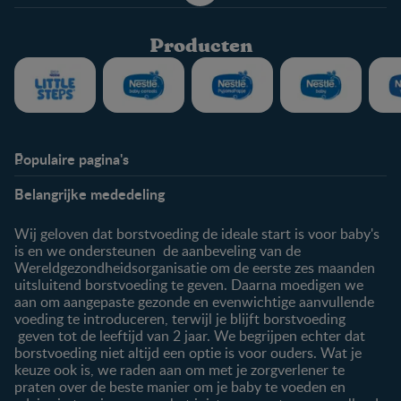
Producten
Populaire pagina's
Info
Nestlé FamilyNes
Belangrijke mededeling
Veelgestelde vragen
Voordelen FamilyNes
Over ons
Inloggen / inschrijven
Wij geloven dat borstvoeding de ideale start is voor baby's
Contact
is en we ondersteunen de aanbeveling van de
Wereldgezondheidsorganisatie om de eerste zes maanden
Producten
uitsluitend borstvoeding te geven. Daarna moedigen we
aan om aangepaste gezonde en evenwichtige aanvullende
Onze producten
voeding te introduceren, terwijl je blijft borstvoeding
geven tot de leeftijd van 2 jaar. We begrijpen echter dat
borstvoeding niet altijd een optie is voor ouders. Wat je
keuze ook is, we raden aan om met je zorgverlener te
praten over de beste manier om je baby te voeden en