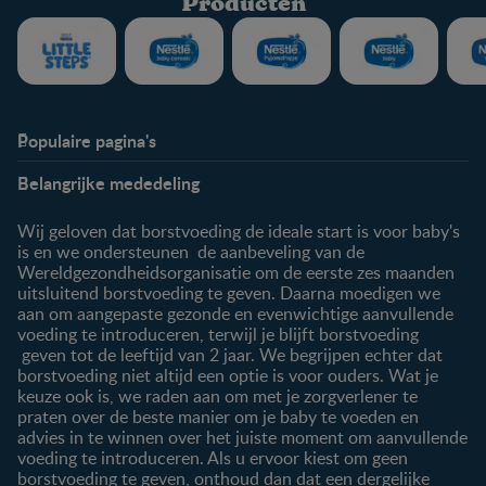
Producten
Populaire pagina's
Info
Nestlé FamilyNes
Belangrijke mededeling
Veelgestelde vragen
Voordelen FamilyNes
Over ons
Inloggen / inschrijven
Wij geloven dat borstvoeding de ideale start is voor baby's
Contact
is en we ondersteunen de aanbeveling van de
Wereldgezondheidsorganisatie om de eerste zes maanden
Producten
uitsluitend borstvoeding te geven. Daarna moedigen we
aan om aangepaste gezonde en evenwichtige aanvullende
Onze producten
voeding te introduceren, terwijl je blijft borstvoeding
geven tot de leeftijd van 2 jaar. We begrijpen echter dat
borstvoeding niet altijd een optie is voor ouders. Wat je
keuze ook is, we raden aan om met je zorgverlener te
praten over de beste manier om je baby te voeden en
advies in te winnen over het juiste moment om aanvullende
voeding te introduceren. Als u ervoor kiest om geen
borstvoeding te geven, onthoud dan dat een dergelijke