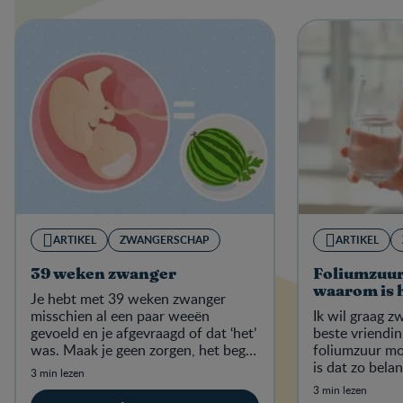
ARTIKEL
ZWANGERSCHAP
ARTIKEL
39 weken zwanger
Foliumzuur
waarom is 
Je hebt met 39 weken zwanger
misschien al een paar weeën
Ik wil graag 
gevoeld en je afgevraagd of dat ‘het’
beste vriendin
was. Maak je geen zorgen, het begin
foliumzuur m
van de weeën zal je echt niet
is dat zo belan
3 min lezen
ontgaan!
voedingsmidde
3 min lezen