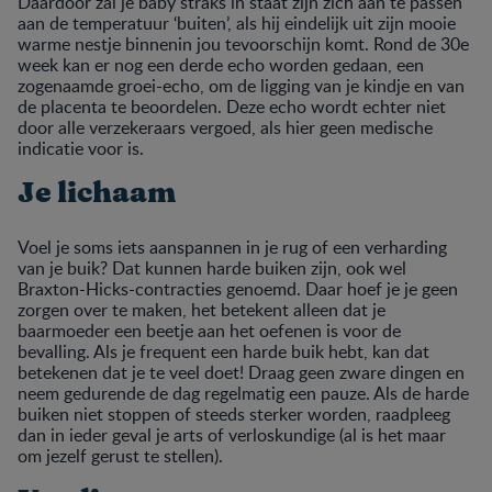
Daardoor zal je baby straks in staat zijn zich aan te passen
aan de temperatuur ‘buiten’, als hij eindelijk uit zijn mooie
warme nestje binnenin jou tevoorschijn komt. Rond de 30e
week kan er nog een derde echo worden gedaan, een
zogenaamde groei-echo, om de ligging van je kindje en van
de placenta te beoordelen. Deze echo wordt echter niet
door alle verzekeraars vergoed, als hier geen medische
indicatie voor is.
Je lichaam
Voel je soms iets aanspannen in je rug of een verharding
van je buik? Dat kunnen harde buiken zijn, ook wel
Braxton-Hicks-contracties genoemd. Daar hoef je je geen
zorgen over te maken, het betekent alleen dat je
baarmoeder een beetje aan het oefenen is voor de
bevalling. Als je frequent een harde buik hebt, kan dat
betekenen dat je te veel doet! Draag geen zware dingen en
neem gedurende de dag regelmatig een pauze. Als de harde
buiken niet stoppen of steeds sterker worden, raadpleeg
dan in ieder geval je arts of verloskundige (al is het maar
om jezelf gerust te stellen).