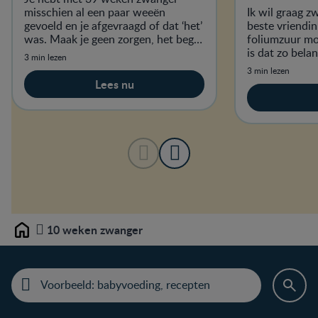
misschien al een paar weeën
Ik wil graag 
gevoeld en je afgevraagd of dat ‘het’
beste vriendin
was. Maak je geen zorgen, het begin
foliumzuur m
van de weeën zal je echt niet
is dat zo belan
3 min lezen
ontgaan!
voedingsmidde
3 min lezen
Lees nu
10 weken zwanger
Home