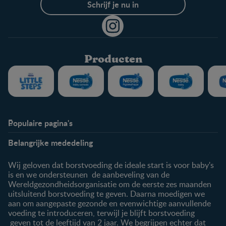
Schrijf je nu in
Producten
Populaire pagina's
Info
Nestlé FamilyNes
Belangrijke mededeling
Veelgestelde vragen
Voordelen FamilyNes
Over ons
Inloggen / inschrijven
Wij geloven dat borstvoeding de ideale start is voor baby's
Contact
is en we ondersteunen de aanbeveling van de
Wereldgezondheidsorganisatie om de eerste zes maanden
Producten
uitsluitend borstvoeding te geven. Daarna moedigen we
aan om aangepaste gezonde en evenwichtige aanvullende
Onze producten
voeding te introduceren, terwijl je blijft borstvoeding
geven tot de leeftijd van 2 jaar. We begrijpen echter dat