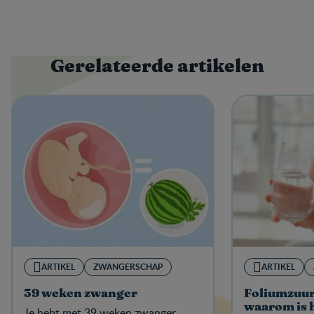
Gerelateerde artikelen
ARTIKEL
ZWANGERSCHAP
ARTIKEL
39 weken zwanger
Foliumzuur
waarom is 
Je hebt met 39 weken zwanger