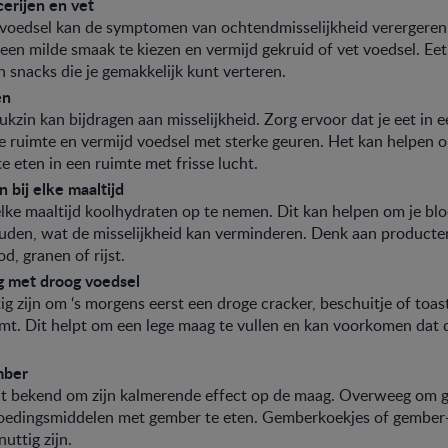
erijen en vet
t voedsel kan de symptomen van ochtendmisselijkheid verergeren
een milde smaak te kiezen en vermijd gekruid of vet voedsel. Eet
n snacks die je gemakkelijk kunt verteren.
en
ukzin kan bijdragen aan misselijkheid. Zorg ervoor dat je eet in 
e ruimte en vermijd voedsel met sterke geuren. Het kan helpen 
te eten in een ruimte met frisse lucht.
 bij elke maaltijd
elke maaltijd koolhydraten op te nemen. Dit kan helpen om je bl
ouden, wat de misselijkheid kan verminderen. Denk aan producte
d, granen of rijst.
g met droog voedsel
ig zijn om ‘s morgens eerst een droge cracker, beschuitje of toas
omt. Dit helpt om een lege maag te vullen en kan voorkomen dat d
.
mber
t bekend om zijn kalmerende effect op de maag. Overweeg om 
voedingsmiddelen met gember te eten. Gemberkoekjes of gember
uttig zijn.