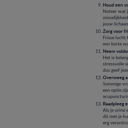
Houd een vo
Noteer wat j
misselijkhei
jouw lichaa
Zorg voor fr
Frisse lucht
een korte wa
Neem voldo
Het is belan
stressvolle 
dus geef jeze
Overweeg a
Sommige vro
een optie zi
acupuncturi
Raadpleeg e
Als je urine 
dit met je h
erg verontru