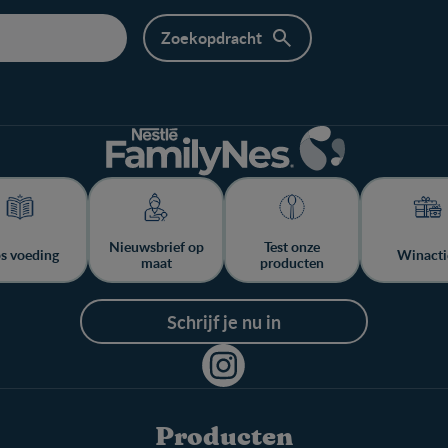
Nieuwsbrief op
Test onze
ps voeding
Winacti
maat
producten
Schrijf je nu in
Producten