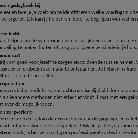
edingsdagboek bij
e eet en hoe je je voelt om te identificeren welke voedingsmidde
d verergeren. Dit kan je helpen om beter te begrijpen wat wel en
m.
isse lucht
 kan helpen om de symptomen van misselijkheid te verlichten. Pr
ndeling te maken buiten of zorg voor goede ventilatie in je huis
ende rust
grijk om goed voor jezelf te zorgen en voldoende rust te nemen. 
situaties en probeer regelmatig te ontspannen. Je lichaam is hard
lf de tijd om te herstellen.
cupunctuur
uwen vinden verlichting van ochtendmisselijkheid door acupunc
jn als je andere methoden niet effectief vindt. Praat met een gek
st over de mogelijkheden.
en zorgverlener
extreem donker is, kan dit een teken van uitdroging zijn, en is he
uisarts of verloskundige te bespreken. Ook als je de symptomen v
stend vindt, is het verstandig om professioneel advies in te win