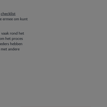
e
checklist
 je ermee om kunt
n vaak rond het
 om het proces
moeders hebben
t met andere