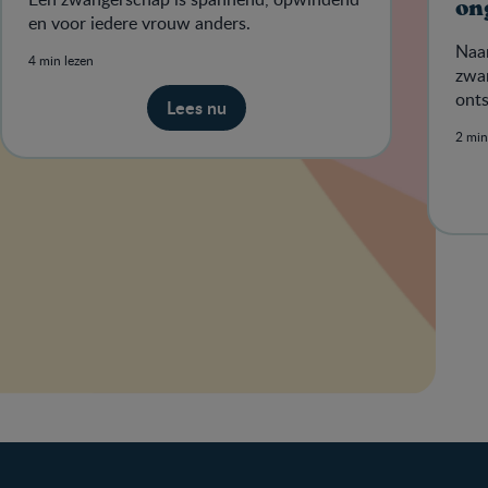
on
en voor iedere vrouw anders.
Naar
4 min lezen
zwa
onts
Lees nu
2 min