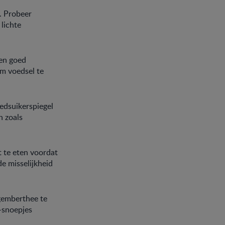
. Probeer
 lichte
een goed
om voedsel te
oedsuikerspiegel
n zoals
t te eten voordat
e misselijkheid
gemberthee te
-snoepjes