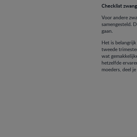
Checklist zwan
Voor andere zw
samengesteld. Di
gaan.
Het is belangrij
tweede trimester
wat gemakkelijke
hetzelfde ervar
moeders, deel je