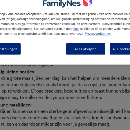
kunnen helpen om deze ongemakkelijke fase beter door
nop « Alle cookies accepteren » te klikken, stemt u in met het gebruik van onze cookies en 
jven (of gelijkaardige technologieën) om uw globale surfervaring op het web te verbeteren, 
 meten en nuttige informatie te verzamelen zodat wij, en onze partners, u advertenties kun
hier
teresses zijn afgestemd. Stel uw voorkeuren in door
te klikken of op eender welk mome
ehydrateerd
Privacyverklaring.
ellingen » op onze website te klikken. Lees meer over onze
elangrijkste dingen om te doen bij ochtendmisselijkheid is ervoor
hydrateerd blijft. Drink regelmatig water, kruidenthee of ander
nstellingen
Alles afwijzen
Alle cooki
. Dit helpt niet alleen om uitdroging te voorkomen, maar kan ook
an misselijkheid. Soms kan het nuttig zijn om kleine slokjes wate
rote hoeveelheden tegelijk.
ig kleine porties
n drie grote maaltijden per dag, kan het helpen om meerdere klein
oor zetmeelrijk voedsel zoals brood, pasta en rijst, die minder k
d op te wekken. Droge crackers, beschuitjes en toast kunnen bijz
lege maag te vullen en de symptomen te verlichten.
oude maaltijden
jden kunnen soms een sterke geur afgeven die misselijkheid ka
laats daarvan koude maaltijden zoals salades, koude sandwiches o
 ruiken en daardoor milder zijn voor je gevoelige maag.