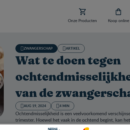


Onze Producten
Koop online
ZWANGERSCHAP
ARTIKEL
Wat te doen tegen
ochtendmisselijkhe
van de zwangersch
AUG 19, 2024
4 MIN
Ochtendmisselijkheid is een veelvoorkomend verschijnsel
trimester. Hoewel het vaak in de ochtend begint, kan het
optreden. Voor veel vrouwen is het een uitdagende period