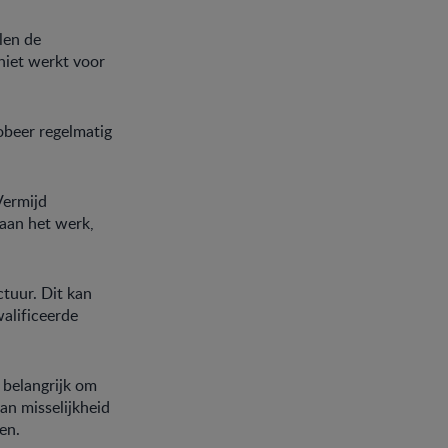
len de
 niet werkt voor
obeer regelmatig
.
Vermijd
 aan het werk,
tuur. Dit kan
walificeerde
t belangrijk om
an misselijkheid
nen.