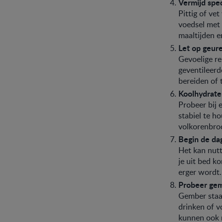
Vermijd spec
Pittig of ve
voedsel met 
maaltijden e
Let op geur
Gevoelige re
geventileerd
bereiden of 
Koolhydraten
Probeer bij 
stabiel te h
volkorenbroo
Begin de da
Het kan nutt
je uit bed k
erger wordt
Probeer ge
Gember staa
drinken of 
kunnen ook n