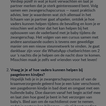
Verdiep jezelf in wat je kunt verwachten en laat je
partner merken dat je sterk geïnteresseerd bent. Volg
samen een zwangerschapscursus — naast praktisch
advies, leer je waarderen wat zich allemaal in het
lichaam van je partner gaat afspelen, ontdek je hoe
vaders kunnen helpen tijdens de bevalling en kom je er
misschien wel achter dat het kan helpen bij het
opbouwen van de vaderband met je baby tijdens de
zwangerschap. Het volgen van een cursus samen met
andere aanstaande ouders is tevens een geweldige
manier om een nieuw steunnetwerk te vinden. Je gaat
dankbaar zijn voor die WhatsApp-chatberichten om 2
uur 's nachts die je helpen om de nacht door te komen.
Misschien maak je zelfs wel vrienden voor het leven!
Vraag je je af hoe vaders kunnen helpen bij
pasgeboren kindjes?
Hopelijk heb je in je zwangerschapscursus of van de
kraamverzorgende geleerd hoe je een luier verschoont,
een pasgeboren kindje in bad doet en omgaat met een
huilende baby. Doe daarom vanaf het begin actief mee
en laat zien hoe goed je bent in het verzorgen van
baby's. Bied aan om de nachtdienst over te nemen,
zodat je partner kan bijkomen — als zij borstvoeding