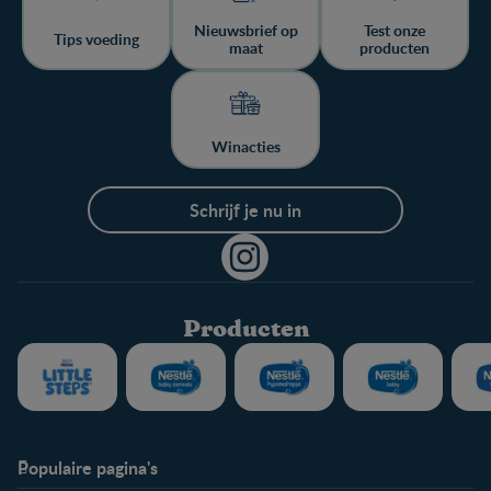
Nieuwsbrief op
Test onze
Tips voeding
maat
producten
Winacties
Schrijf je nu in
Producten
Populaire pagina's
Info
Nestlé FamilyNes