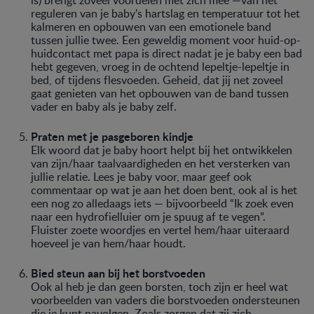
reguleren van je baby's hartslag en temperatuur tot het
kalmeren en opbouwen van een emotionele band
tussen jullie twee. Een geweldig moment voor huid-op-
huidcontact met papa is direct nadat je je baby een bad
hebt gegeven, vroeg in de ochtend lepeltje-lepeltje in
bed, of tijdens flesvoeden. Geheid, dat jij net zoveel
gaat genieten van het opbouwen van de band tussen
vader en baby als je baby zelf.
Praten met je pasgeboren kindje
Elk woord dat je baby hoort helpt bij het ontwikkelen
van zijn/haar taalvaardigheden en het versterken van
jullie relatie. Lees je baby voor, maar geef ook
commentaar op wat je aan het doen bent, ook al is het
een nog zo alledaags iets — bijvoorbeeld “Ik zoek even
naar een hydrofielluier om je spuug af te vegen”.
Fluister zoete woordjes en vertel hem/haar uiteraard
hoeveel je van hem/haar houdt.
Bied steun aan bij het borstvoeden
Ook al heb je dan geen borsten, toch zijn er heel wat
voorbeelden van vaders die borstvoeden ondersteunen
die je kunt navolgen. Zoals zorgen dat zij zich