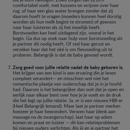
comfortabel voelt, met kussens en wrijven over haar
rug, of haar een glas water brengen zonder dat zij
daarom hoeft te vragen (moeders kunnen heel dorstig
worden als hun melk begint te stromen) of gewoon
naar haar luisteren als zij het moeilijk heeft.
Borstvoeden kan heel uitdagend zijn, vooral in het
begin. Ga dus op zoek naar hulp voor borstvoeding als
je partner dit nodig heeft. Of stel haar gerust en
verzeker haar dat het oké is om flesvoeding uit te
proberen. Belangrijk is dat de baby gevoed wordt.
Zorg goed voor jullie relatie nadat de baby geboren is.
Het krijgen van een kind is een ervaring die je leven
compleet verandert— en misschien wel niet het
romantische plaatje van ouderschap dat je in je hoofd
had. Daarom is het belangrijker dan ooit dat je open en
eerlijk naar elkaar bent over hoe je je voelt en de druk
die het legt op jullie relatie. Ja, er is een nieuwe HBI-er
(Heel Belangrijk Iemand). Maar laat je partner merken
hoezeer je haar bewondert. Verwen haar (denk aan
massage na de zwangerschap), laat haar op adem
komen en praat en luister — dit kan relatieproblemen
bij nieuwe ouders verlichten. Als jij en je partner het