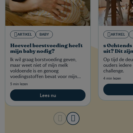
ARTIKEL
BABY
ARTIKEL
Hoeveel borstvoeding heeft
s Ochtends 
mijn baby nodig?
uit? Dit zij
Ik wil graag borstvoeding geven,
Op tijd de deu
maar weet niet of mijn melk
ouders iedere
voldoende is en genoeg
challenge.
voedingsstoffen bevat voor mijn
4 min lezen
baby. Wat kan ik doen om mijn
5 min lezen
melkproductie te vergroten?
Lees nu