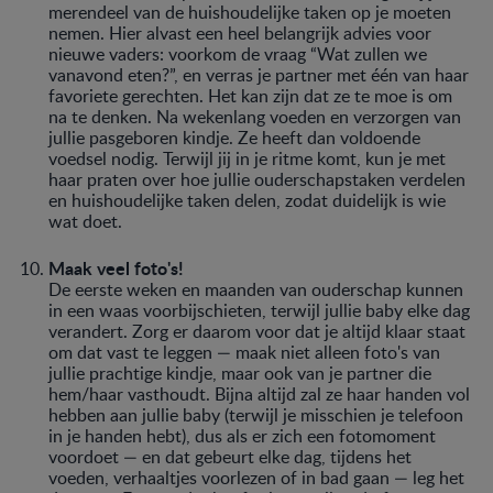
merendeel van de huishoudelijke taken op je moeten
nemen. Hier alvast een heel belangrijk advies voor
nieuwe vaders: voorkom de vraag “Wat zullen we
vanavond eten?”, en verras je partner met één van haar
favoriete gerechten. Het kan zijn dat ze te moe is om
na te denken. Na wekenlang voeden en verzorgen van
jullie pasgeboren kindje. Ze heeft dan voldoende
voedsel nodig. Terwijl jij in je ritme komt, kun je met
haar praten over hoe jullie ouderschapstaken verdelen
en huishoudelijke taken delen, zodat duidelijk is wie
wat doet.
Maak veel foto's!
De eerste weken en maanden van ouderschap kunnen
in een waas voorbijschieten, terwijl jullie baby elke dag
verandert. Zorg er daarom voor dat je altijd klaar staat
om dat vast te leggen — maak niet alleen foto's van
jullie prachtige kindje, maar ook van je partner die
hem/haar vasthoudt. Bijna altijd zal ze haar handen vol
hebben aan jullie baby (terwijl je misschien je telefoon
in je handen hebt), dus als er zich een fotomoment
voordoet — en dat gebeurt elke dag, tijdens het
voeden, verhaaltjes voorlezen of in bad gaan — leg het