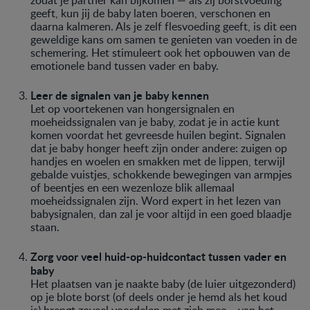
geeft, kun jij de baby laten boeren, verschonen en
daarna kalmeren. Als je zelf flesvoeding geeft, is dit een
geweldige kans om samen te genieten van voeden in de
schemering. Het stimuleert ook het opbouwen van de
emotionele band tussen vader en baby.
Leer de signalen van je baby kennen
Let op voortekenen van hongersignalen en
moeheidssignalen van je baby, zodat je in actie kunt
komen voordat het gevreesde huilen begint. Signalen
dat je baby honger heeft zijn onder andere: zuigen op
handjes en woelen en smakken met de lippen, terwijl
gebalde vuistjes, schokkende bewegingen van armpjes
of beentjes en een wezenloze blik allemaal
moeheidssignalen zijn. Word expert in het lezen van
babysignalen, dan zal je voor altijd in een goed blaadje
staan.
Zorg voor veel huid-op-huidcontact tussen vader en
baby
Het plaatsen van je naakte baby (de luier uitgezonderd)
op je blote borst (of deels onder je hemd als het koud
is) brengt zoveel voordelen met zich mee —van het