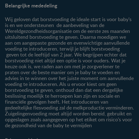
Belangrijke mededeling
Veelgestelde vragen
Voordelen FamilyNes
Over ons
Inloggen / inschrijven
Wij geloven dat borstvoeding de ideale start is voor baby's
Contact
is en we ondersteunen de aanbeveling van de
Wereldgezondheidsorganisatie om de eerste zes maanden
Producten
uitsluitend borstvoeding te geven. Daarna moedigen we
aan om aangepaste gezonde en evenwichtige aanvullende
Onze producten
voeding te introduceren, terwijl je blijft borstvoeding
geven tot de leeftijd van 2 jaar. We begrijpen echter dat
borstvoeding niet altijd een optie is voor ouders. Wat je
keuze ook is, we raden aan om met je zorgverlener te
praten over de beste manier om je baby te voeden en
advies in te winnen over het juiste moment om aanvullende
voeding te introduceren. Als u ervoor kiest om geen
borstvoeding te geven, onthoud dan dat een dergelijke
beslissing moeilijk te herroepen kan zijn en sociale en
financiële gevolgen heeft. Het introduceren van
gedeeltelijke flesvoeding zal de melkproductie verminderen.
Zuigelingenvoeding moet altijd worden bereid, gebruikt en
opgeslagen zoals aangegeven op het etiket om risico's voor
de gezondheid van de baby te vermijden