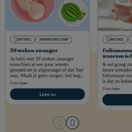
ARTIKEL
ZWANGERSCHAP
ARTIKEL
39 weken zwanger
Foliumzuur
waarom is 
Je hebt met 39 weken zwanger
misschien al een paar weeën
Ik wil graag 
gevoeld en je afgevraagd of dat ‘het’
beste vriendin
was. Maak je geen zorgen, het begin
foliumzuur m
van de weeën zal je echt niet
is dat zo belan
3 min lezen
ontgaan!
voedingsmidde
3 min lezen
Lees nu