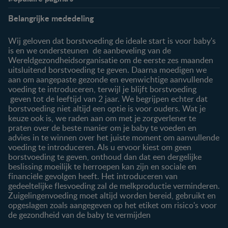
Info
Nestlé FamilyNes
Belangrijke mededeling
Veelgestelde vragen
Voordelen FamilyNes
Over ons
Inloggen / inschrijven
Wij geloven dat borstvoeding de ideale start is voor baby's
Contact
is en we ondersteunen de aanbeveling van de
Wereldgezondheidsorganisatie om de eerste zes maanden
Producten
uitsluitend borstvoeding te geven. Daarna moedigen we
aan om aangepaste gezonde en evenwichtige aanvullende
Onze producten
voeding te introduceren, terwijl je blijft borstvoeding
geven tot de leeftijd van 2 jaar. We begrijpen echter dat
borstvoeding niet altijd een optie is voor ouders. Wat je
keuze ook is, we raden aan om met je zorgverlener te
praten over de beste manier om je baby te voeden en
advies in te winnen over het juiste moment om aanvullende
voeding te introduceren. Als u ervoor kiest om geen
borstvoeding te geven, onthoud dan dat een dergelijke
beslissing moeilijk te herroepen kan zijn en sociale en
financiële gevolgen heeft. Het introduceren van
gedeeltelijke flesvoeding zal de melkproductie verminderen.
Zuigelingenvoeding moet altijd worden bereid, gebruikt en
opgeslagen zoals aangegeven op het etiket om risico's voor
de gezondheid van de baby te vermijden