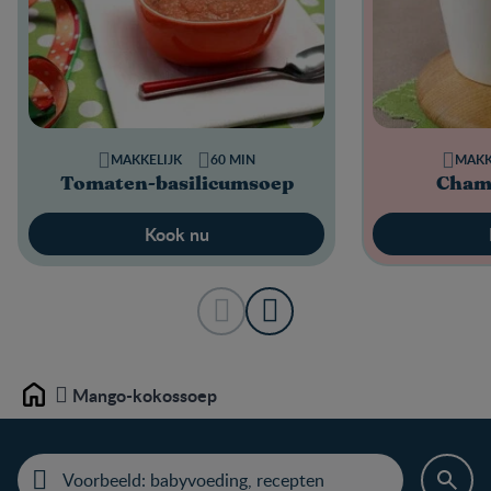
MAKKELIJK
60 MIN
MAKK
Tomaten-basilicumsoep
Cham
Kook nu
Mango-kokossoep
Home