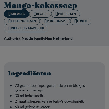
Mango-kokossoep
DREUMES
RECEPT
PREP:
10 MIN
COOKING:
30 MIN
PORTION(S):
1
LUNCH
DIFFICULTY:
MAKKELIJK
Author(s): Nestlé FamilyNes Netherland
Ingrediënten
70 gram heel rijpe, geschilde en in blokjes
gesneden mango
30 ml kokosmelk
2 maatschepjes van je baby’s opvolgmelk
60 ml gekookt water