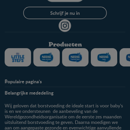
Schrijf je nu in
Producten
Populaire pagina's
Info
Nestlé FamilyNes
Belangrijke mededeling
Veelgestelde vragen
Voordelen FamilyNes
Over ons
Inloggen / inschrijven
Wij geloven dat borstvoeding de ideale start is voor baby's
Contact
is en we ondersteunen de aanbeveling van de
Wereldgezondheidsorganisatie om de eerste zes maanden
Producten
uitsluitend borstvoeding te geven. Daarna moedigen we
aan om aangepaste gezonde en evenwichtige aanvullende
Onze producten