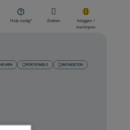

Hulp nodig?
Zoeken
Inloggen /
Inschrijven
:
40 MIN
PORTION(S):
1
AVONDETEN