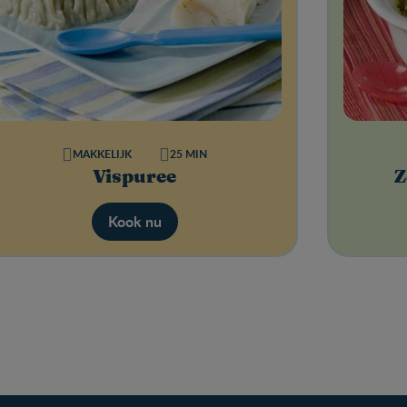
MAKKELIJK
25 MIN
Vispuree
Z
Kook nu