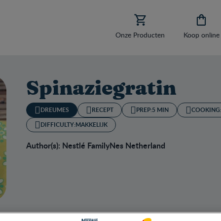


Onze Producten
Koop online
Spinaziegratin
DREUMES
RECEPT
PREP:
5 MIN
COOKING
DIFFICULTY:
MAKKELIJK
Author(s): Nestlé FamilyNes Netherland