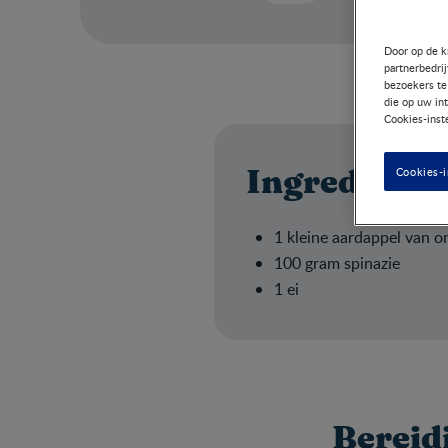
Door op de k
partnerbedri
bezoekers te
die op uw in
Cookies-inst
Cookies-i
Ingrediënte
1 kleine aardappel van 
100 gram spinazie
1 ei
Bereid