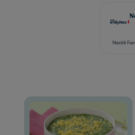
N
Nestlé Fa