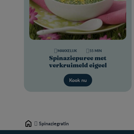
MAKKELIJK
55 MIN
Spinaziepuree met
verkruimeld eigeel
Kook nu
Spinaziegratin
Home