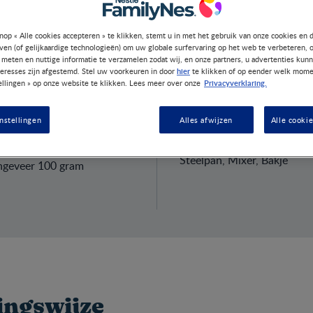
nop « Alle cookies accepteren » te klikken, stemt u in met het gebruik van onze cookies en 
jven (of gelijkaardige technologieën) om uw globale surfervaring op het web te verbeteren, 
 meten en nuttige informatie te verzamelen zodat wij, en onze partners, u advertenties kun
hier
teresses zijn afgestemd. Stel uw voorkeuren in door
te klikken of op eender welk mome
Privacyverklaring.
ellingen » op onze website te klikken. Lees meer over onze
nstellingen
Alles afwijzen
Alle cooki
n
Benodigdh
Steelpan, Mixer, Bakje
ongeveer 100 gram
ingswijze