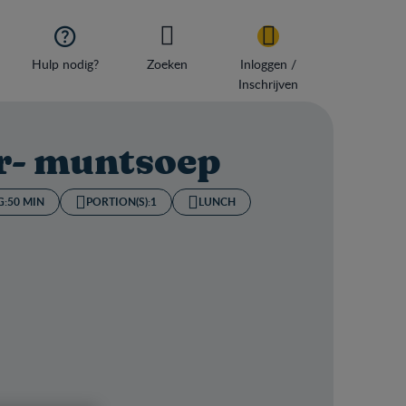

Hulp nodig?
Zoeken
Inloggen /
Inschrijven
- muntsoep
G:
50 MIN
PORTION(S):
1
LUNCH