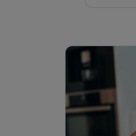
vitamine D, calcium en
zonder toegevoegde 
van nature aanwezig