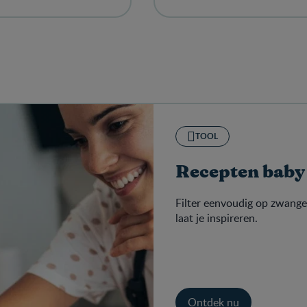
 ijzer. Ook fijn: het is​
vitamine D, calcium en ijzer. 
suikers, bevat alleen
zonder toegevoegde suikers,
e suikers.
van nature aanwezige suiker
TOOL
Recepten baby
Filter eenvoudig op zwang
laat je inspireren.
Ontdek nu