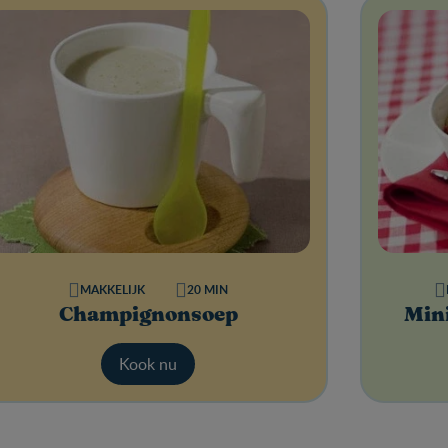
MAKKELIJK
20 MIN
Champignonsoep
Mini
Kook nu