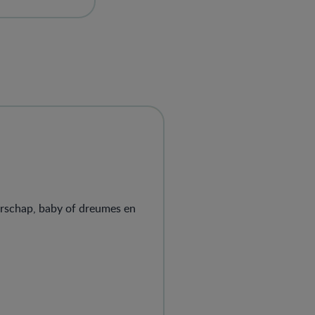
Ook fijn: het is​
 bevat alleen
s.
erschap, baby of dreumes en