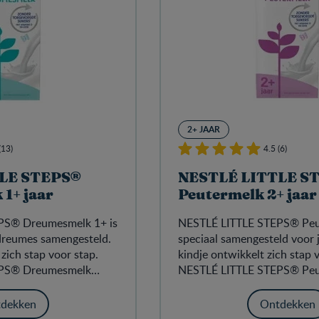
2+ JAAR
(13)
4.5 (6)
LE STEPS®
NESTLÉ LITTLE S
1+ jaar
Peutermelk 2+ jaar
PS® Dreumesmelk 1+ is
NESTLÉ LITTLE STEPS® Peut
dreumes samengesteld.​
speciaal samengesteld voor j
 zich stap voor stap.
kindje ontwikkelt zich stap 
PS®​ Dreumesmelk
NESTLÉ LITTLE STEPS®​ Pe
ikkeling van jouw
ondersteunt de ontwikkelin
eze fase. Het bevat
kindje ook tijdens deze fase
dekken
Ontdekken
len,​ waaronder
vitaminen en mineralen,​ wa