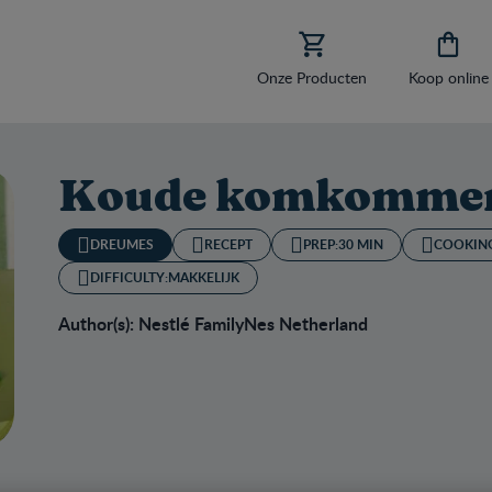


Onze Producten
Koop online
Koude komkommer
DREUMES
RECEPT
PREP:
30 MIN
COOKIN
DIFFICULTY:
MAKKELIJK
Author(s): Nestlé FamilyNes Netherland