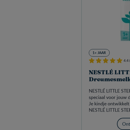
1+ JAAR
4.4 
NESTLÉ LITT
Dreumesmelk 
NESTLÉ LITTLE STE
speciaal voor jouw 
Je kindje ontwikkelt
NESTLÉ LITTLE STE
ondersteunt de ontw
kindje ook tijdens d
Ont
vitaminen en minera