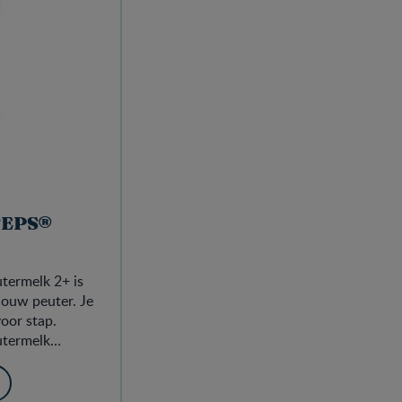
TEPS®
ermelk 2+ is
ouw peuter.​ Je
voor stap.
utermelk
g van jouw
. Het bevat
aronder