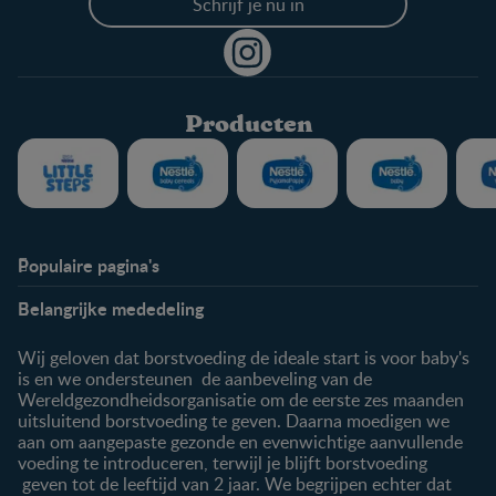
Schrijf je nu in
Producten
Populaire pagina's
Info
Nestlé FamilyNes
Belangrijke mededeling
Veelgestelde vragen
Voordelen FamilyNes
Over ons
Inloggen / inschrijven
Wij geloven dat borstvoeding de ideale start is voor baby's
Contact
is en we ondersteunen de aanbeveling van de
Wereldgezondheidsorganisatie om de eerste zes maanden
Producten
uitsluitend borstvoeding te geven. Daarna moedigen we
aan om aangepaste gezonde en evenwichtige aanvullende
Onze producten
voeding te introduceren, terwijl je blijft borstvoeding
geven tot de leeftijd van 2 jaar. We begrijpen echter dat