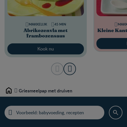
MAKKELIJK
45 MIN
MAKK
Abrikozenvla met
Kleine Kant
frambozensaus
Kook nu
Griesmeelpap met druiven
Home