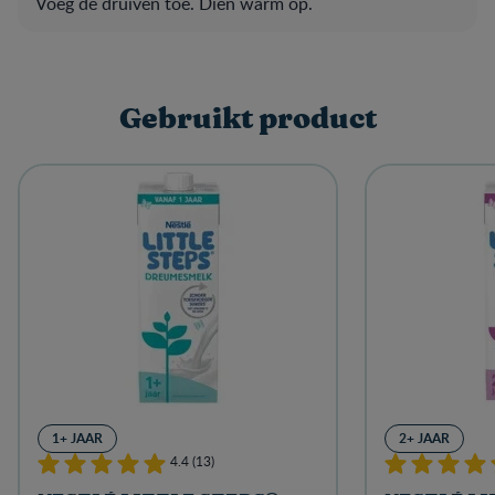
Voeg de druiven toe. Dien warm op.
Gebruikt product
1+ JAAR
2+ JAAR
4.4 (13)