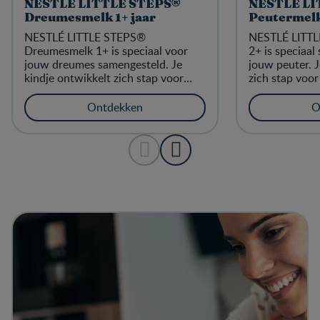
NESTLÉ LITTLE STEPS®
NESTLÉ LI
Dreumesmelk 1+ jaar
Peutermelk
NESTLÉ LITTLE STEPS®
NESTLÉ LITTL
Dreumesmelk 1+ is speciaal voor
2+ is speciaal
jouw dreumes samengesteld.​ Je
jouw peuter.​ 
kindje ontwikkelt zich stap voor
zich stap voo
stap. NESTLÉ LITTLE STEPS®​
STEPS®​ Peut
Dreumesmelk ondersteunt de
ontwikkeling 
Ontdekken
O
ontwikkeling van jouw kindje ook
tijdens deze f
tijdens deze fase. Het bevat
vitaminen en 
vitaminen en mineralen,​ waaronder
vitamine D, ca
vitamine D, calcium en ijzer. Ook
fijn: het is​ 
fijn: het is​ zonder toegevoegde
suikers, bevat
suikers, bevat alleen van nature
aanwezige sui
aanwezige suikers.