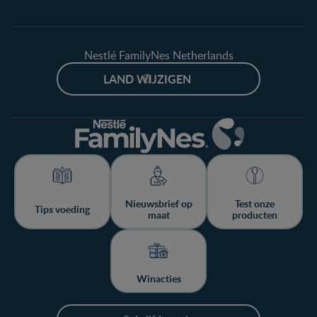
Nestlé FamilyNes Netherlands
LAND WIJZIGEN
Nieuwsbrief op
Test onze
Tips voeding
maat
producten
Winacties