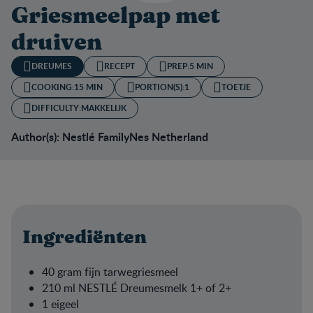
Griesmeelpap met
druiven
DREUMES
RECEPT
PREP:
5 MIN
COOKING:
15 MIN
PORTION(S):
1
TOETJE
DIFFICULTY:
MAKKELIJK
Author(s): Nestlé FamilyNes Netherland
Ingrediënten
40 gram fijn tarwegriesmeel
210 ml NESTLÉ Dreumesmelk 1+ of 2+
1 eigeel