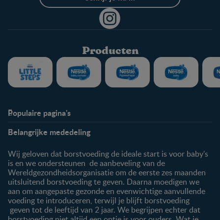
Producten
Populaire pagina's
Info
Nestlé FamilyNes
Belangrijke mededeling
Veelgestelde vragen
Voordelen FamilyNes
Over ons
Inloggen / inschrijven
Wij geloven dat borstvoeding de ideale start is voor baby's
Contact
is en we ondersteunen de aanbeveling van de
Wereldgezondheidsorganisatie om de eerste zes maanden
Producten
uitsluitend borstvoeding te geven. Daarna moedigen we
aan om aangepaste gezonde en evenwichtige aanvullende
Onze producten
voeding te introduceren, terwijl je blijft borstvoeding
geven tot de leeftijd van 2 jaar. We begrijpen echter dat
borstvoeding niet altijd een optie is voor ouders. Wat je