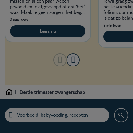
misschien al een paar weeën
Ik wil graag 
gevoeld en je afgevraagd of dat ‘het’
beste vriendin
was. Maak je geen zorgen, het begin
foliumzuur m
van de weeën zal je echt niet
is dat zo belan
3 min lezen
ontgaan!
voedingsmidde
3 min lezen
Lees nu
Derde trimester zwangerschap
Home