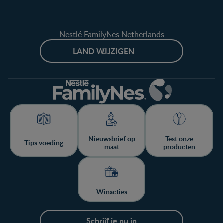
Nestlé FamilyNes Netherlands
LAND WIJZIGEN
Nieuwsbrief op
Test onze
Tips voeding
maat
producten
Winacties
Schrijf je nu in