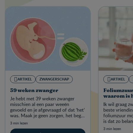
ARTIKEL
ZWANGERSCHAP
ARTIKEL
39 weken zwanger
Foliumzuur
waarom is 
Je hebt met 39 weken zwanger
misschien al een paar weeën
Ik wil graag 
gevoeld en je afgevraagd of dat ‘het’
beste vriendin
was. Maak je geen zorgen, het begin
foliumzuur m
van de weeën zal je echt niet
is dat zo belan
3 min lezen
ontgaan!
voedingsmidde
3 min lezen