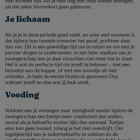
veel actiever zijn. Als je hem nog niet hebt voelen bewegen,
zal dat zeker binnenkort gaan gebeuren.
Je lichaam
Als je je in deze periode goed voelt, en voor veel vrouwen is
dat tijdens hun tweede trimester het geval, profiteer daar
dan van. Dit is een geweldige tijd om te reizen en om met je
partner dingen te ondernemen. In een later stadium van je
zwangerschap ben je daar misschien niet meer toe in staat.
Het is ook de perfecte tijd om jezelf te belonen – met een
bezoekje aan de kapper, of met een avondje uit met
vrienden. Je hebt de eerste hindernis genomen! Dus
trakteer jezelf en doe wat jij leuk vindt.
Voeding
Voldoen aan je verlangen naar zoetigheid vereist tijdens de
zwangerschap een beetje meer creativiteit dan anders,
vooral als je behoefte sterker lijkt dan normaal. Toetjes
eten kan geen kwaad, zolang je het niet overdrijft. Om
tegelijkertijd aan je suikerbehoefte te voldoen en de
voedingsstoffen binnen te krijgen die je nodig hebt, kun je