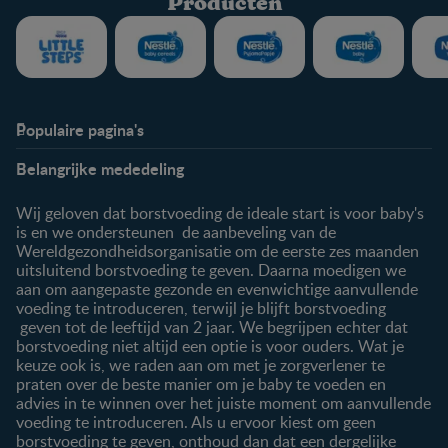
Producten
Populaire pagina's
Info
Nestlé FamilyNes
Belangrijke mededeling
Veelgestelde vragen
Voordelen FamilyNes
Over ons
Inloggen / inschrijven
Wij geloven dat borstvoeding de ideale start is voor baby's
Contact
is en we ondersteunen de aanbeveling van de
Wereldgezondheidsorganisatie om de eerste zes maanden
Producten
uitsluitend borstvoeding te geven. Daarna moedigen we
aan om aangepaste gezonde en evenwichtige aanvullende
Onze producten
voeding te introduceren, terwijl je blijft borstvoeding
geven tot de leeftijd van 2 jaar. We begrijpen echter dat
borstvoeding niet altijd een optie is voor ouders. Wat je
keuze ook is, we raden aan om met je zorgverlener te
praten over de beste manier om je baby te voeden en
advies in te winnen over het juiste moment om aanvullende
voeding te introduceren. Als u ervoor kiest om geen
borstvoeding te geven, onthoud dan dat een dergelijke