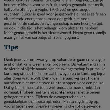
het beste kiezen voor vers fruit, toetjes gemaakt met melk,
halfvolle of magere yoghurt (0% vet) en gedroogde
vruchten. Suiker is goed voor je gezondheid, het is zelfs een
uitstekende energiebron, maar dat geldt niet voor
geraffineerde suiker. Je zwangerschap is een heerlijke tijd,
en ook in die tijd is het belangrijk om plezier te hebben!
Maar gematigdheid is het sleutelwoord. Neem geen roomijs
maar geniet van sorbetijs of frozen yoghurt.
Tips
Denk je erover om zwanger op vakantie te gaan en vraag je
je af of dat kan? Geen enkel probleem. Op vakantie gaan in
de vierde of vijfde maand van de zwangerschap is prima. Je
kunt nog steeds heel normaal bewegen en je kunt nog bijna
alles doen wat je wilt. Denk wel hieraan: vergeet tijdens
autoritten niet om de twee uur te stoppen voor een pauze.
Dat gebeurt meestal toch wel, omdat je meer drinkt dan
normaal. Probeer niet te lang achter elkaar met je benen
gebogen te zitten. Tijdens de zwangerschap kan
gemakkelijker trombose optreden. En sta regelmatig op,
vooral tijdens een vliegreis (vliegen is oké tot de zevende