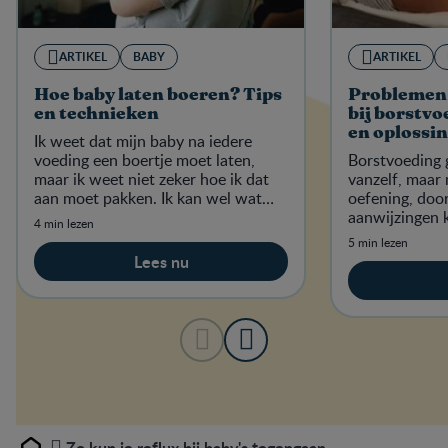
ARTIKEL
BABY
ARTIKEL
Hoe baby laten boeren? Tips
Problemen 
en technieken
bij borstv
en oplossi
Ik weet dat mijn baby na iedere
voeding een boertje moet laten,
Borstvoeding g
maar ik weet niet zeker hoe ik dat
vanzelf, maar 
aan moet pakken. Ik kan wel wat
oefening, doo
advies gebruiken!
aanwijzingen 
4 min lezen
worden.
5 min lezen
Lees nu
Zo kun je reflux bij baby's tegengaan