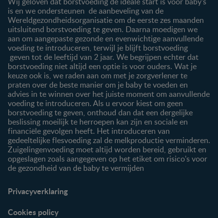
Wij geloven dat borstvoeding de ideale start is voor baby's
Contact
is en we ondersteunen de aanbeveling van de
Wereldgezondheidsorganisatie om de eerste zes maanden
Producten
uitsluitend borstvoeding te geven. Daarna moedigen we
aan om aangepaste gezonde en evenwichtige aanvullende
Onze producten
voeding te introduceren, terwijl je blijft borstvoeding
geven tot de leeftijd van 2 jaar. We begrijpen echter dat
borstvoeding niet altijd een optie is voor ouders. Wat je
keuze ook is, we raden aan om met je zorgverlener te
praten over de beste manier om je baby te voeden en
advies in te winnen over het juiste moment om aanvullende
voeding te introduceren. Als u ervoor kiest om geen
borstvoeding te geven, onthoud dan dat een dergelijke
beslissing moeilijk te herroepen kan zijn en sociale en
financiële gevolgen heeft. Het introduceren van
gedeeltelijke flesvoeding zal de melkproductie verminderen.
Zuigelingenvoeding moet altijd worden bereid, gebruikt en
opgeslagen zoals aangegeven op het etiket om risico's voor
de gezondheid van de baby te vermijden
Privacyverklaring
Cookies policy