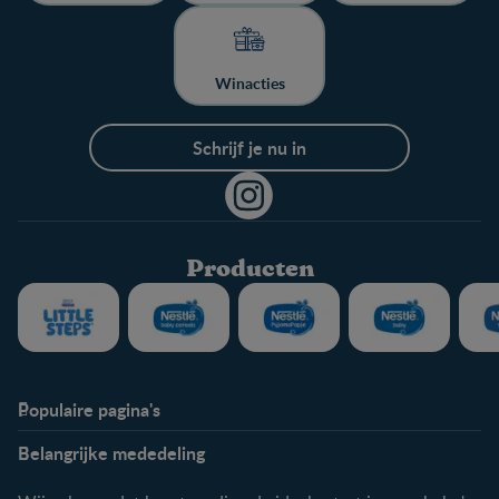
Winacties
Schrijf je nu in
Producten
Populaire pagina's
Info
Nestlé FamilyNes
Belangrijke mededeling
Veelgestelde vragen
Voordelen FamilyNes
Over ons
Inloggen / inschrijven