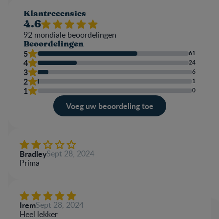
Klantrecensies
4.6
92
mondiale beoordelingen
Beoordelingen
5
61
4
24
3
6
2
1
1
0
Voeg uw beoordeling toe
Evaluatie
Jouw naam
Bradley
Sept 28, 2024
Prima
Schrijf een review
Irem
Sept 28, 2024
Heel lekker