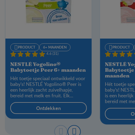
PRODUCT
6+ MAANDEN
PRODUCT
4.6 (31)
NESTLÉ Yogolino®
NESTLÉ Yo
Babytoetje Peer 6+ maanden
Babytoetje
maanden
Hét toetje speciaal ontwikkeld voor
baby's! NESTLÉ Yogolino® Peer is
Hét toetje spe
een heerlijk zacht zuivelhapje,
baby's! NESTL
bereid met melk en fruit. Elk
is een heerlijk
bekertje is een natuurlijke bron van
bereid met mel
calcium. Niet alleen lekker als
bekertje is ee
Ontdekken
toetje, maar ook geschikt als
calcium. Niet a
O
tussendoortje.
toetje, maar o
tussendoortje