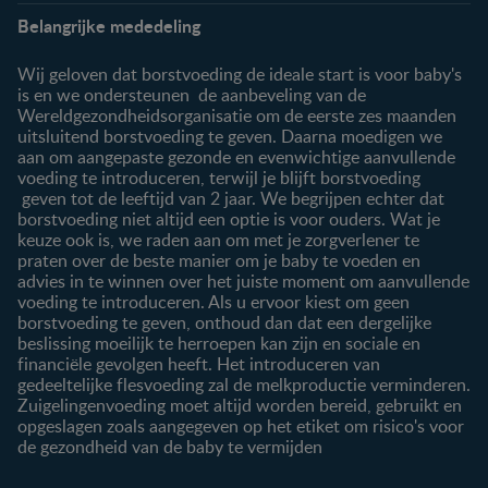
Info
Nestlé FamilyNes
Belangrijke mededeling
Veelgestelde vragen
Voordelen FamilyNes
Over ons
Inloggen / inschrijven
Wij geloven dat borstvoeding de ideale start is voor baby's
Contact
is en we ondersteunen de aanbeveling van de
Wereldgezondheidsorganisatie om de eerste zes maanden
Producten
uitsluitend borstvoeding te geven. Daarna moedigen we
aan om aangepaste gezonde en evenwichtige aanvullende
Onze producten
voeding te introduceren, terwijl je blijft borstvoeding
geven tot de leeftijd van 2 jaar. We begrijpen echter dat
borstvoeding niet altijd een optie is voor ouders. Wat je
keuze ook is, we raden aan om met je zorgverlener te
praten over de beste manier om je baby te voeden en
advies in te winnen over het juiste moment om aanvullende
voeding te introduceren. Als u ervoor kiest om geen
borstvoeding te geven, onthoud dan dat een dergelijke
beslissing moeilijk te herroepen kan zijn en sociale en
financiële gevolgen heeft. Het introduceren van
gedeeltelijke flesvoeding zal de melkproductie verminderen.
Zuigelingenvoeding moet altijd worden bereid, gebruikt en
opgeslagen zoals aangegeven op het etiket om risico's voor
de gezondheid van de baby te vermijden