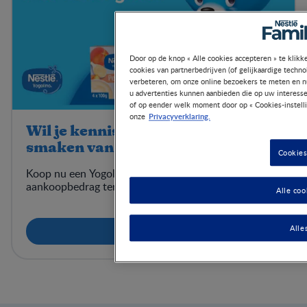
Door op de knop « Alle cookies accepteren » te klikk
cookies van partnerbedrijven (of gelijkaardige techn
verbeteren, om onze online bezoekers te meten en nu
u advertenties kunnen aanbieden die op uw interesse
of op eender welk moment door op « Cookies-instell
Privacyverklaring.
onze
Wil je kennismaken met de lekkere
smaken van de Yogolino toetjes?
Cookies
Koop nu een Yogolino toetje en ontvang het volledige
aankoopbedrag terug.
Alle coo
Alle
Probeer gratis