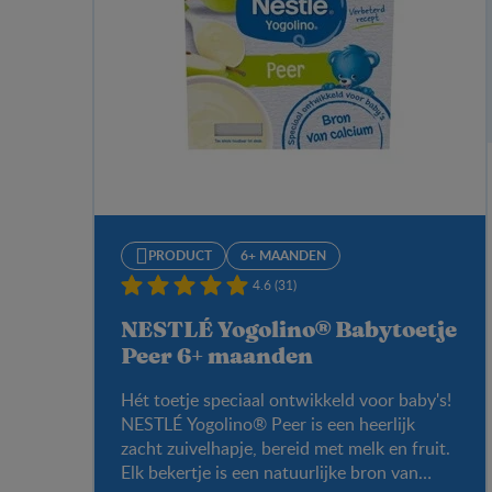
PRODUCT
6+ MAANDEN
4.6 (31)
NESTLÉ Yogolino® Babytoetje
Peer 6+ maanden
Hét toetje speciaal ontwikkeld voor baby's!
NESTLÉ Yogolino® Peer is een heerlijk
zacht zuivelhapje, bereid met melk en fruit.
Elk bekertje is een natuurlijke bron van