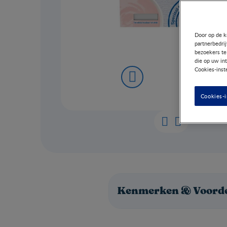
Door op de k
partnerbedri
bezoekers te
die op uw in
Cookies-inst
Cookies-i
Kenmerken & Voord