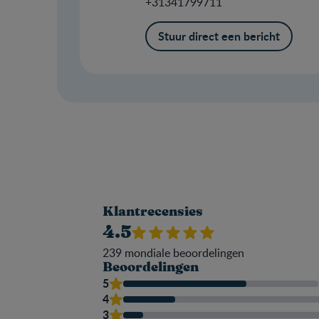
+31341799711
Stuur direct een bericht
Klantrecensies
4.5
239
mondiale beoordelingen
Beoordelingen
5
4
3