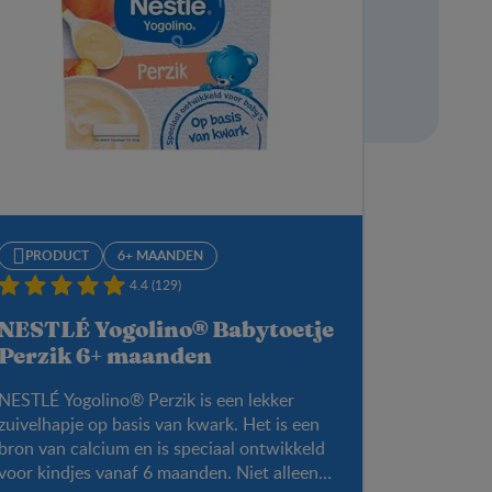
PRODUCT
6+ MAANDEN
4.4 (129)
NESTLÉ Yogolino® Babytoetje
Perzik 6+ maanden
NESTLÉ Yogolino® Perzik is een lekker
zuivelhapje op basis van kwark. Het is een
bron van calcium en is speciaal ontwikkeld
voor kindjes vanaf 6 maanden. Niet alleen