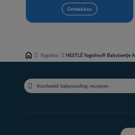
calcium. Niet alleen lekker als toetje, maar
ook geschikt als tussendoortje.
Ontdekken
NESTLÉ Yogolino® Babytoetje 
Yogolino
Home