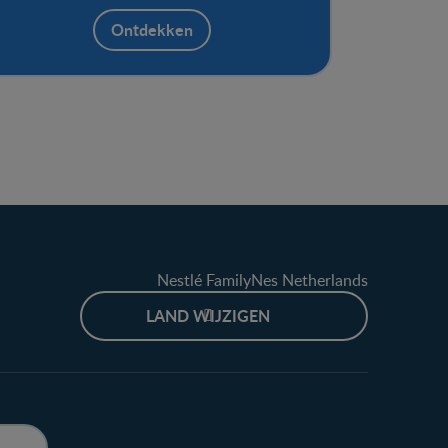
lekker als toetje, maar ook geschikt als
tussendoortje.
Ontdekken
Nestlé FamilyNes Netherlands
LAND WIJZIGEN