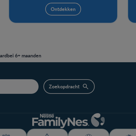
calcium. Niet alleen lekker als toetje, maar
ook geschikt als tussendoortje.
Ontdekken
Aardbei 6+ maanden