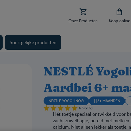


Onze Producten
Koop online
Soortgelijke producten
NESTLÉ Yogoli
Aardbei 6+ m
NESTLÉ YOGOLINO®
6+ MAANDEN
4.5 (239)
Hét toetje speciaal ontwikkeld voor b
zacht zuivelhapje, bereid met melk en f
calcium. Niet alleen lekker als toetje,