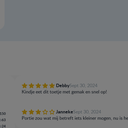
Evaluatie
Debby
Sept 30, 2024
Jouw naam
Kindje eet dit toetje met gemak en snel op!
Janneke
Sept 30, 2024
Schrijf een review
150
Portie zou wat mij betreft iets kleiner mogen, nu is h
63
24