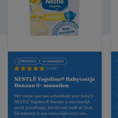
PRODUCT
6+ MAANDEN
4.6 (92)
NESTLÉ Yogolino® Babytoetje
Banaan 6+ maanden
Hét toetje speciaal ontwikkeld voor baby's!
NESTLÉ Yogolino® Banaan is een heerlijk
zacht zuivelhapje, bereid met melk en fruit.
Elk bekertje is een natuurlijke bron van