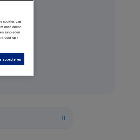
de cookies van
om onze online
nen aanbieden
nt door op «
es accepteren