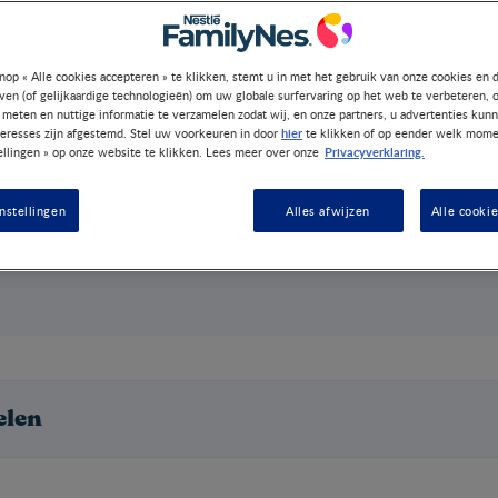
nop « Alle cookies accepteren » te klikken, stemt u in met het gebruik van onze cookies en 
jven (of gelijkaardige technologieën) om uw globale surfervaring op het web te verbeteren, 
 meten en nuttige informatie te verzamelen zodat wij, en onze partners, u advertenties kun
hier
teresses zijn afgestemd. Stel uw voorkeuren in door
te klikken of op eender welk mome
Privacyverklaring.
ellingen » op onze website te klikken. Lees meer over onze
nstellingen
Alles afwijzen
Alle cooki
elen